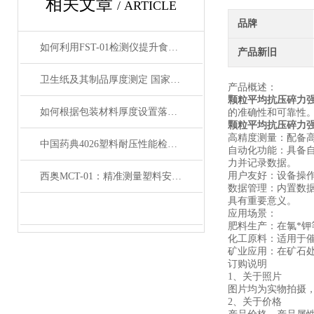
相关文章
/ ARTICLE
品牌
如何利用FST-01检测仪提升食品收缩膜的质量与安全性？
产品新旧
卫生纸及其制品厚度测定 国家标准GB/T24328.2-2020要点详解
产品概述：
颗粒平均抗压碎力
如何根据包装材料厚度设置落镖冲击参数——从A/B法选择到梯级法
的准确性和可靠性
颗粒平均抗压碎力
高精度测量：配备
中国药典4026塑料耐压性能检查法内容深度解读
自动化功能：具备
力并记录数据。
用户友好：设备操
西奥MCT-01：精准测量塑料安瓿瓶开启力
数据管理：内置数
具有重要意义。
应用场景：
肥料生产：在氯*
化工原料：适用于
矿业应用：在矿石
订购说明
1、关于照片
图片均为实物拍摄
2、关于价格