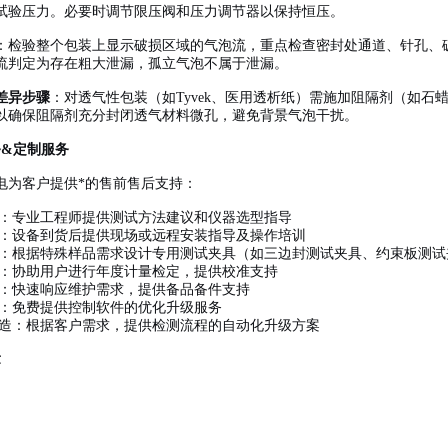
试验压力。必要时调节限压阀和压力调节器以保持恒压。
：检验整个包装上显示破损区域的气泡流，重点检查密封处通道、针孔、
流判定为存在粗大泄漏，孤立气泡不属于泄漏。
差异步骤
：对透气性包装（如Tyvek、医用透析纸）需施加阻隔剂（如
以确保阻隔剂充分封闭透气材料微孔，避免背景气泡干扰。
务&定制服务
电为客户提供*的售前售后支持：
：专业工程师提供测试方法建议和仪器选型指导
：设备到货后提供现场或远程安装指导及操作培训
：根据特殊样品需求设计专用测试夹具（如三边封测试夹具、约束板测试
：协助用户进行年度计量检定，提供校准支持
：快速响应维护需求，提供备品备件支持
：免费提供控制软件的优化升级服务
造：根据客户需求，提供检测流程的自动化升级方案
章