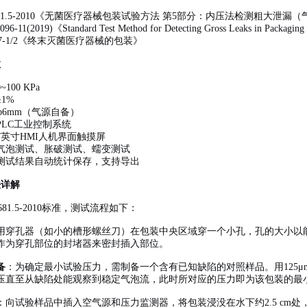
0681.5-2010《无菌医疗器械包装试验方法 第5部分：内压法检测粗大泄漏
6-11(2019)《Standard Test Method for Detecting Gross Leaks in Packaging by
1607-1/2《终末灭菌医疗器械的包装》
数
100 KPa
1%
ф6mm（气源自备）
PLC工业控制系统
7英寸HMI人机界面触摸屏
气泡测试、胀破测试、蠕变测试
测试结果自动统计保存，支持导出
法详解
0681.5-2010标准，测试流程如下：
用穿孔器（如小的槽形螺丝刀）在包装中央区域穿一个小孔，孔的大小以
作为穿孔部位的封堵器来密封插入部位。
备
：为确定最小试验压力，需制备一个含有已知缺陷的对照样品。用125
压直至从缺陷处能观察到稳定气泡流，此时所对应的压力即为该包装的最
：向试验样品中插入空气源和压力监测器，将包装浸没在水下约2.5 cm