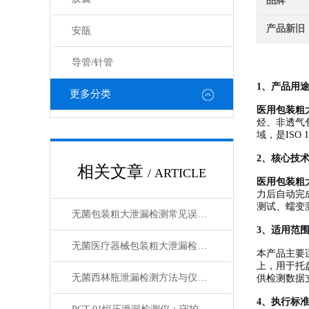
品牌
产品新旧
安瓿
导管/针管
1、产品用途
更多分类
医用包装粗
烃、非透气
域，是ISO
2、核心技
相关文章
/ ARTICLE
医用包装粗
力后自动完
测试、蠕变
无菌包装粗大泄漏检测常见误区与标准判读技巧
3、适用范围
无菌医疗器械包装粗大泄漏检测方法选择与应用
本产品主要
上，用于托盘
无菌西林瓶泄漏检测方法与仪器操作指南
供检测数据
4、执行标