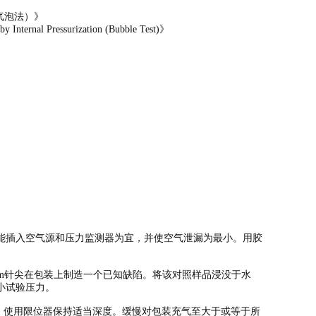
（气泡法）》
 Internal Pressurization (Bubble Test)》
能插入空气源和压力监测器为宜，并使空气泄漏为最小。用胶
μm针尖在包装上制造一个已知缺陷。将该对照样品浸没于水
小试验压力。
处，使用限位器保持适当深度。缓慢对包装充气至大于或等于所