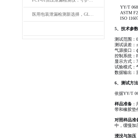
PCT-01恒压泄漏检测仪：守护输液袋质量与安全的利器
YY/T 
ASTM F209
医用包装泄漏检测新选择，GLT-01试验仪更可靠
ISO 1
5、技术参
测试范围：0~
测试误差：±
气源接口：
控制系统：
显示方式：
试验模式：
数据输出：
6、测试方
依据YY/T 
样品准备
：
带和橡胶垫
对照样品准
中，缓慢加
浸没与加压