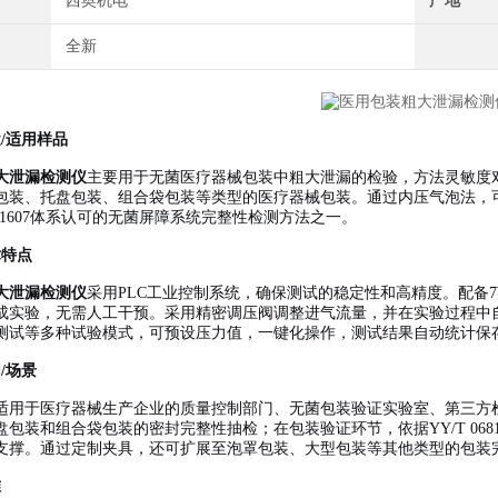
西奥机电
产地
全新
/适用样品
大泄漏检测仪
主要用于无菌医疗器械包装中粗大泄漏的检验，方法灵敏度对2
包装、托盘包装、组合袋包装等类型的医疗器械包装。通过内压气泡法，
 11607体系认可的无菌屏障系统完整性检测方法之一。
术特点
大泄漏检测仪
采用PLC工业控制系统，确保测试的稳定性和高精度。配备
成实验，无需人工干预。采用精密调压阀调整进气流量，并在实验过程中
测试等多种试验模式，可预设压力值，一键化操作，测试结果自动统计保存
/场景
适用于医疗器械生产企业的质量控制部门、无菌包装验证实验室、第三方
包装和组合袋包装的密封完整性抽检；在包装验证环节，依据YY/T 0681.
支撑。通过定制夹具，还可扩展至泡罩包装、大型包装等其他类型的包装
准