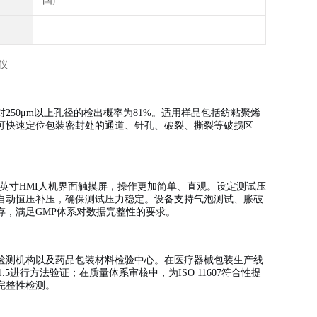
国产
50μm以上孔径的检出概率为81%。适用样品包括纺粘聚烯
可快速定位包装密封处的通道、针孔、破裂、撕裂等破损区
7英寸HMI人机界面触摸屏，操作更加简单、直观。设定测试压
自动恒压补压，确保测试压力稳定。设备支持气泡测试、胀破
，满足GMP体系对数据完整性的要求。
检测机构以及药品包装材料检验中心。在医疗器械包装生产线
5进行方法验证；在质量体系审核中，为ISO 11607符合性提
完整性检测。