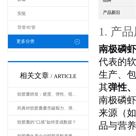
品牌
产品新旧
安瓿
导管/针管
1. 产
更多分类
南极磷
代表的
生产、
相关文章
/ ARTICLE
其
弹性
软胶囊研发：硬度、弹性、咀嚼性如何驱动配方精准优化？
南极磷
药典对软胶囊囊壳破裂力、弹性模量、形变量的定量要求与检测方法全解析
来源（如
软胶囊的“口感”如何变成数据？
品与营