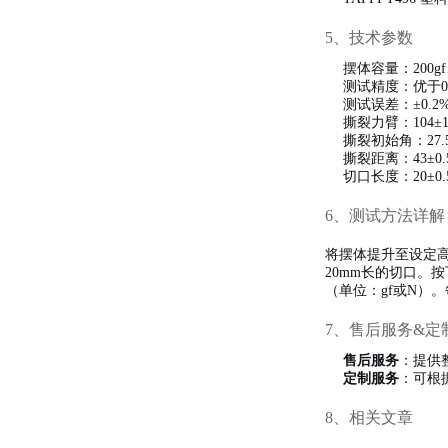
5、技术参数
摆体容量：200gf、
测试精度：优于0.
测试误差：±0.2
撕裂力臂：104±
撕裂初始角：27.5±
撕裂距离：43±0.
切口长度：20±0.
6、测试方法详解
将摆体提升至设定高度
20mm长的切口。
（单位：gf或N）
7、售后服务&定
售后服务
：提供
定制服务
：可根
8、相关文章