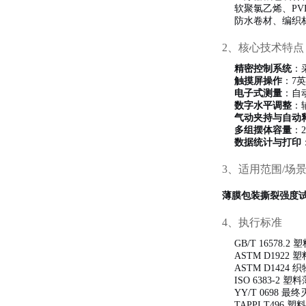
软聚氯乙烯、PV
防水卷材、编织
2、核心技术特点
精密控制系统
：
触摸屏操作
：7
电子式测量
：自
数字水平调整
：
气动夹持与自动
多组摆体容量
：
数据统计与打印
3、适用范围/场
薄膜包装撕裂强度
4、执行标准
GB/T 1657
ASTM D19
ASTM D142
ISO 6383-
YY/T 0698
TAPPI T496