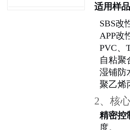
适用样
SBS
APP
PVC、
自粘聚
湿铺防
聚乙烯
2、核
精密控
度。