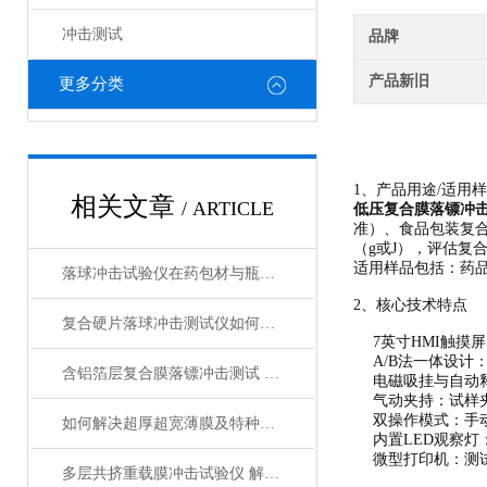
冲击测试
品牌
产品新旧
更多分类
1、产品用途/适用
相关文章
/ ARTICLE
低压复合膜落镖冲
准）、食品包装复合
（g或J），评估
适用样品包括：药
落球冲击试验仪在药包材与瓶盖密封性检测中的应用
2、核心技术特点
复合硬片落球冲击测试仪如何评估药品泡罩包装的坚固性
7英寸HMI触摸
A/B法一体设计
含铝箔层复合膜落镖冲击测试 A/B法核心差异与材料匹配策略
电磁吸挂与自动
气动夹持：试样
双操作模式：手
如何解决超厚超宽薄膜及特种包装材料的冲击测试难题
内置LED观察
微型打印机：测
多层共挤重载膜冲击试验仪 解读FFS重载膜落镖冲击测试方法与分级标准