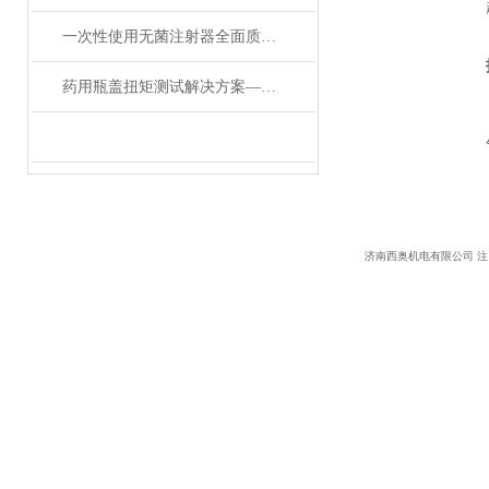
一次性使用无菌注射器全面质量检测与关键性能指标分析
药用瓶盖扭矩测试解决方案——济南西奥机电TT-01扭矩仪应用详解
济南西奥机电有限公司 注