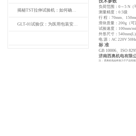
技术参数
负荷范围：
0
～
5 N
（
揭秘TST拉伸试验机：如何确保医用包装的剥离性能和完整性？
测量精度：
0.5
级
行 程：
70mm
、
150m
滑块质量：
200g
（可
GLT-01试验仪：为医用包装安全保驾护航的坚实防线
试验速度：
100mm/m
外形尺寸：
540mm(L
电 源：
AC 220V 50H
标 准
GB 10006
、
ISO 829
济南西奥机电有限
注： 西奥机电始终致力于产品性