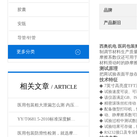
胶囊
品牌
产品新旧
安瓿
导管/针管
西奥机电
医药包装
更多分类
制调节材料生产质
摩擦系数仪还可用
材料滑动时的静摩
测试原理
把两试验表面平放
技术特征
相关文章
◆
7
英寸高亮度
TFT
/ ARTICLE
◆
试验速度可设、可
◆
该仪器满足
GB
、
I
◆
精密滚珠丝杠传动
医用包装粗大泄漏怎么测 内压气泡法ASTM F2096标准全解析
◆
配备微型打印机，
◆
动、静摩擦系数可
YY/T0681.5-2010标准深度解读 内压气泡法检测医用包装粗大泄漏
◆
试验过程中测试数
◆
试验结果可存储，
◆
RS232
接口及专业
医用包装防滑性检测，就选摩擦系数仪