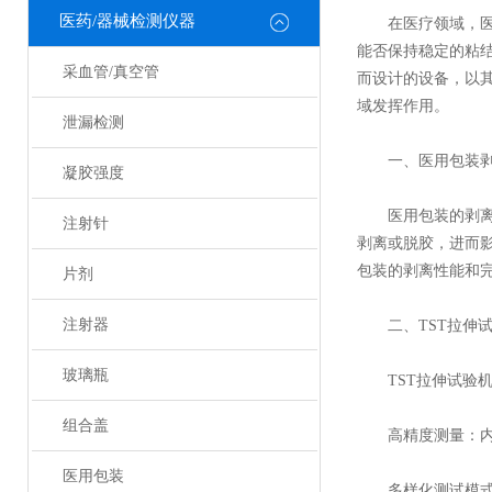
医药/器械检测仪器
在医疗领域，医用
能否保持稳定的粘
采血管/真空管
而设计的设备，以
域发挥作用。
泄漏检测
一、医用包装剥
凝胶强度
医用包装的剥离性
注射针
剥离或脱胶，进而
包装的剥离性能和
片剂
注射器
二、TST拉伸试
玻璃瓶
TST拉伸试验机
组合盖
高精度测量：内置
医用包装
多样化测试模式：