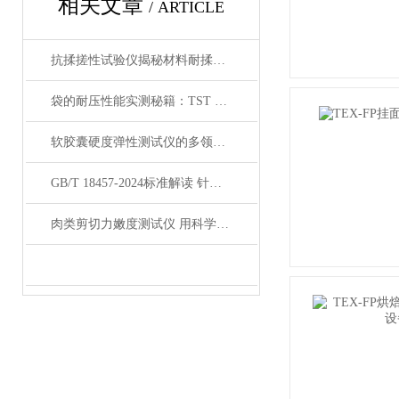
相关文章
/ ARTICLE
抗揉搓性试验仪揭秘材料耐揉搓的“模拟战场”
袋的耐压性能实测秘籍：TST 电子拉力机与药用包装品质
软胶囊硬度弹性测试仪的多领域应用
GB/T 18457-2024标准解读 针管刚性韧性测试要求变化
肉类剪切力嫩度测试仪 用科学数据定义一口即化的品质标准