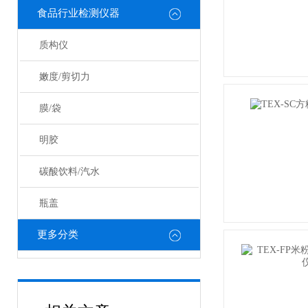
食品行业检测仪器
质构仪
嫩度/剪切力
膜/袋
明胶
碳酸饮料/汽水
瓶盖
更多分类