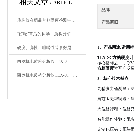
相关文章
/ ARTICLE
品牌
质构仪在药品片剂硬度检测中的应用：从《中国药典》到USP
产品新旧
“好吃”背后的科学：质构分析如何重塑食品研发的逻辑与方法
1、产品用途/适用
硬度、弹性、咀嚼性等参数是如何计算出来的？
TEX-SC
方糖硬度计
西奥机电质构分析仪TEX-01：解析肉制品机械性能的优选工具
核心指标之一，QB/T 
方糖硬度计
可广泛
西奥机电质构分析仪TEX-01：测量明胶机械性能的优选工具
2、核心技术特点
高精度力值测量：测量
宽范围无级调速：测
大位移行程：位移范围
智能操作体验：配
定制化压头：压头