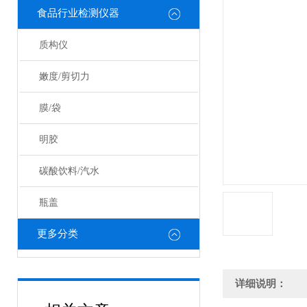
食品行业检测仪器
质构仪
嫩度/剪切力
膜/袋
明胶
碳酸饮料/汽水
瓶盖
更多分类
详细说明：