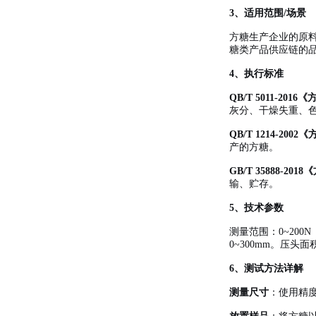
3、适用范围/场景
方糖生产企业的原
糖类产品供应链的
4、执行标准
QB/T 5011-20
灰分、干燥失重、
QB/T 1214-2002
产的方糖
。
GB/T 35888-201
输、贮存
。
5、技术参数
测量范围：0
~
200
0
~
300mm。压头
6、测试方法详解
测量尺寸
：使用精度