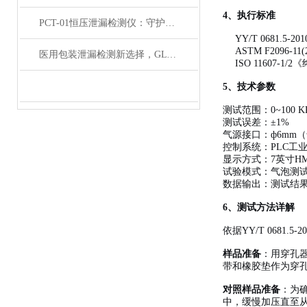
4、执行标准
PCT-01恒压泄漏检测仪：守护输液袋质量与安全的利器
YY/T 0681
ASTM F2096-11(201
医用包装泄漏检测新选择，GLT-01试验仪更可靠
ISO 11607-
5、技术参数
测试范围：0~100 K
测试误差：±1%
气源接口：ф6mm
控制系统：PLC工
显示方式：7英寸H
试验模式：气泡测
数据输出：测试结
6、测试方法详解
依据YY/T 0681.
样品准备
：用穿孔
带和橡胶垫作为穿
对照样品准备
：为
中，缓慢加压直至