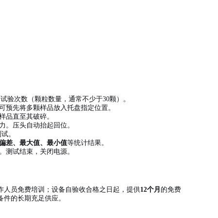
、试验次数（颗粒数量，通常不少于30颗）。
可预先将多颗样品放入托盘指定位置。
样品直至其破碎。
力。压头自动抬起回位。
测试。
偏差、最大值、最小值
等统计结果。
。测试结束，关闭电源。
作人员免费培训；设备自验收合格之日起，提供
12个月
的免费
备件的长期充足供应。