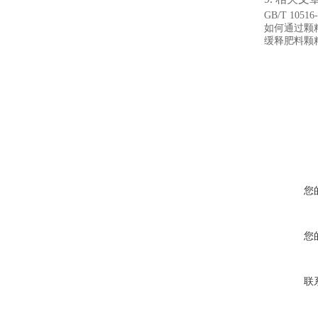
GB/T 1
如何通过颗
缓释肥料颗
您
您
联