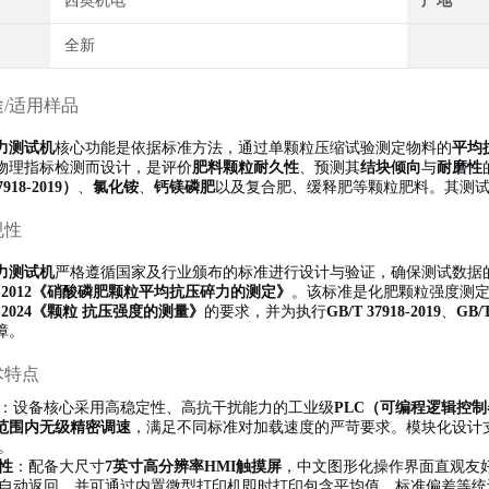
西奥机电
产地
全新
途/适用样品
力测试机
核心功能是依据标准方法，通过单颗粒压缩试验测定物料的
平均
物理指标检测而设计，是评价
肥料颗粒耐久性
、预测其
结块倾向
与
耐磨性
918-2019）
、
氯化铵
、
钙镁磷肥
以及复合肥、缓释肥等颗粒肥料。其测
规性
力测试机
严格遵循国家及行业颁布的标准进行设计与验证，确保测试数据
516-2012《硝酸磷肥颗粒平均抗压碎力的测定》
。该标准是化肥颗粒强度测
750-2024《颗粒 抗压强度的测量》
的要求，并为执行
GB/T 37918-2019
、
GB/T
障。
术特点
：设备核心采用高稳定性、高抗干扰能力的工业级
PLC（可编程逻辑控
in范围内无级精密调速
，满足不同标准对加载速度的严苛要求。模块化设计
。
性
：配备大尺寸
7英寸高分辨率HMI触摸屏
，中文图形化操作界面直观友
自动返回，并可通过内置微型打印机即时打印包含平均值、标准偏差等统