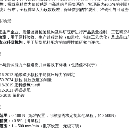
性
：搭载高精度力值传感器与高速信号采集系统，实现高达
±0.5%
的测量
统计分布，全程排除人为读数误差，保证数据的客观性、准确性与可追溯
围/场景
肥生产企业、质量监督检验机构及科研院所进行产品质量控制、工艺研究
验室
，用于原料验收、生产过程监控（如造粒、包膜工艺优化）及成品出
农业科研机构
，用于新型肥料配方的物理性能研究与评估。
准
计与测试能力严格遵循并兼容以下标准（包括但不限于）：
10516-2012 硝酸磷肥颗粒平均抗压碎力的测定
4750-2024 颗粒 抗压强度的测量
918-2019 肥料级氯hua钾
412-2021 钙镁磷肥
46-2018 氯化铵
数
范围
：0-100 N（标准配置，可根据需求定制其他量程，如0-500N）
精度
：±0.5%（满量程）
范围
：1 – 500 mm/min（数字设定，无级可调）