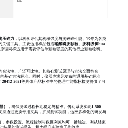
国产
抗压碎力
，以科学评估其机械强度与抗破碎性能。它专为各类
的关键工具。主要适用样品包括
硝酸磷肥颗粒
、
肥料级氯hua
试原理同样适用于需要评估单颗粒强度的其他行业颗粒物料。
的合法性、广泛可比性。其核心测试原理与方法全面符合
定的基础方法标准。同时，仪器也满足发布的通用基础标准
 20412-2021
等具体产品标准中的物理性能指标检测提供了可
制器）
，确保测试过程长期稳定与精准。传动系统实现
1-500
支持通过更换专用夹具，扩展测试功能，适应多样化的研发与
好，参数设置、流程控制与数据浏览均可一键触达。测试结束
计结果的测试报告，极大提升实验室工作效率。