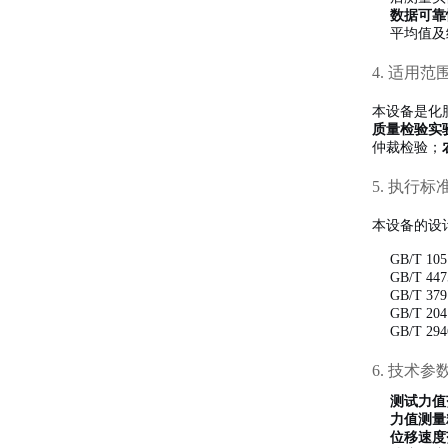
数据可靠
平均值及
4. 适用范
本设备是化
质量检验实
仲裁检验；
5. 执行标
本设备的设
GB/T 
GB/T 4
GB/T 37
GB/T 20
GB/T 29
6. 技术参
测试力值
力值测量
位移速度