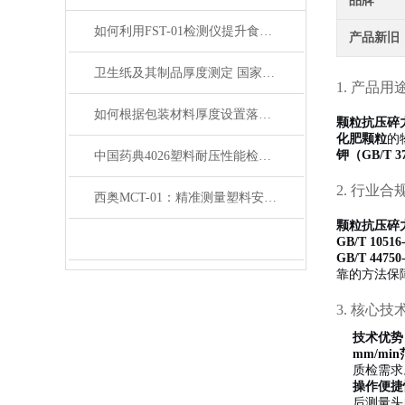
品牌
如何利用FST-01检测仪提升食品收缩膜的质量与安全性？
产品新旧
卫生纸及其制品厚度测定 国家标准GB/T24328.2-2020要点详解
1. 产品用
如何根据包装材料厚度设置落镖冲击参数——从A/B法选择到梯级法
颗粒抗压碎
化肥颗粒
的
钾（GB/T 37
中国药典4026塑料耐压性能检查法内容深度解读
2. 行业合
西奥MCT-01：精准测量塑料安瓿瓶开启力
颗粒抗压碎
GB/T 10
GB/T 44
靠的方法保
3. 核心技
技术优势
mm/m
质检需求
操作便捷
后测量头