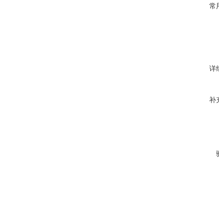
常
详
补