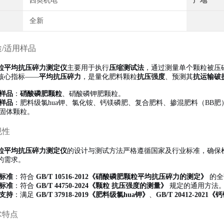
西奥机电
产地
全新
途/适用样品
粒平均抗压碎力测定仪
主要用于执行
压缩测试法
，通过测量单个颗粒被压
核心指标——
平均抗压碎力
，是量化肥料颗粒
抗压强度
、预测其
抗运输破
样品
：
硝酸磷肥颗粒
、硝酸磷钾肥颗粒。
样品
：肥料级氯hua钾、氯化铵、钙镁磷肥、复合肥料、掺混肥料（BB肥
固体颗粒。
规性
粒平均抗压碎力测定仪
的设计与测试方法严格遵循国家及行业标准，确保
的需求。
标准
：符合
GB/T 10516-2012《硝酸磷肥颗粒平均抗压碎力的测定》
的全
标准
：符合
GB/T 44750-2024《颗粒 抗压强度的测量》
规定的通用方法
支持
：满足
GB/T 37918-2019《肥料级氯hua钾》
、
GB/T 20412-2021
术特点