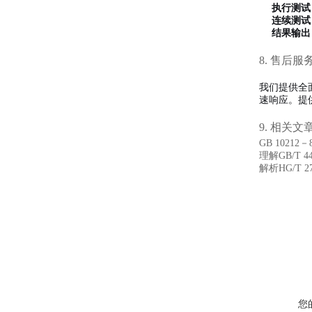
执行测试
连续测试
结果输出
8. 售后服
我们提供全
速响应。提
9. 相关文
GB 102
理解GB/T
解析HG/T
您