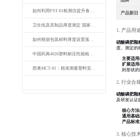
品牌
如何利用FST-01检测仪提升食品收缩膜的质量与安全性？
产品新旧
卫生纸及其制品厚度测定 国家标准GB/T24328.2-2020要点详解
1. 产品用
如何根据包装材料厚度设置落镖冲击参数——从A/B法选择到梯级法
硝酸磷肥颗
度。测定的
中国药典4026塑料耐压性能检查法内容深度解读
主要适用
扩展适用
西奥MCT-01：精准测量塑料安瓿瓶开启力
则形状的
2. 行业合
硝酸磷肥颗
及研发认证
核心方法
通用基础
产品标准
3. 核心技