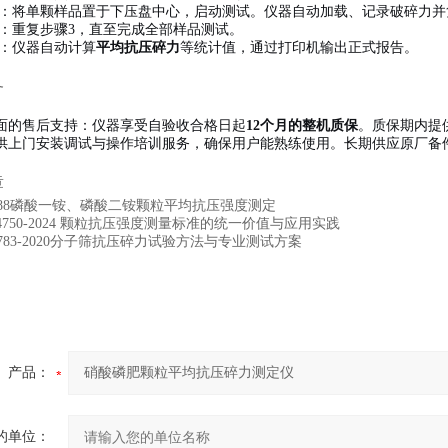
：将单颗样品置于下压盘中心，启动测试。仪器自动加载、记录破碎力并
：重复步骤3，直至完成全部样品测试。
：仪器自动计算
平均抗压碎力
等统计值，通过打印机输出正式报告。
务
面的售后支持：仪器享受自验收合格日起
12个月的整机质保
。质保期内提
供上门安装调试与操作培训服务，确保用户能熟练使用。长期供应原厂备
章
12－88磷酸一铵、磷酸二铵颗粒平均抗压强度测定
 44750-2024 颗粒抗压强度测量标准的统一价值与应用实践
 2783-2020分子筛抗压碎力试验方法与专业测试方案
产品：
的单位：