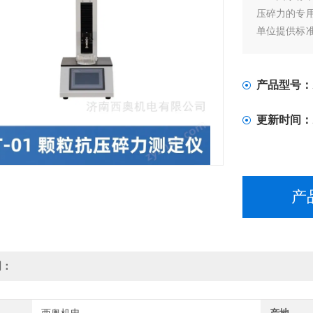
压碎力的专
单位提供标
试范围0-10
无级可调，
输出
产品型号：
更新时间：
产
明：