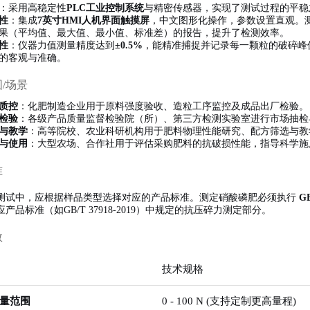
：采用高稳定性
PLC工业控制系统
与精密传感器，实现了测试过程的平稳
性
：集成
7英寸HMI人机界面触摸屏
，中文图形化操作，参数设置直观。
果（平均值、最大值、最小值、标准差）的报告，提升了检测效率。
性
：仪器力值测量精度达到
±0.5%
，能精准捕捉并记录每一颗粒的破碎峰
的客观与准确。
围/场景
质控
：化肥制造企业用于原料强度验收、造粒工序监控及成品出厂检验。
检验
：各级产品质量监督检验院（所）、第三方检测实验室进行市场抽检
与教学
：高等院校、农业科研机构用于肥料物理性能研究、配方筛选与教
与使用
：大型农场、合作社用于评估采购肥料的抗破损性能，指导科学施
准
测试中，应根据样品类型选择对应的产品标准。测定硝酸磷肥必须执行
GB
产品标准（如GB/T 37918-2019）中规定的抗压碎力测定部分。
数
技术规格
量范围
0 - 100 N (支持定制更高量程)