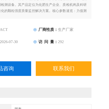
用检测设备。其产品定位为化肥生产企业、质检机构及科研
准化的颗粒强度质量监控解决方案。核心参数速览：力值测
0N（可定制），测量精度达±0.5%，试验速度1-500mm/min
配备7英寸触摸屏及微型打印机，实现便捷操作与数据即时
ACT
厂商性质：
生产厂家
2026-07-30
访 问 量：
292
品咨询
联系我们