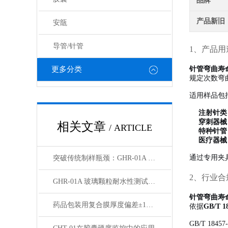
品牌
产品新旧
安瓿
导管/针管
1、产品用
更多分类
针管弯曲寿
规定次数弯
适用样品包
注射针类
穿刺器械
相关文章
/ ARTICLE
特种针管
医疗器械
通过专用夹
突破传统制样瓶颈：GHR-01A 玻璃颗粒制备仪实现 100% 自动化筛分
2、行业合
GHR-01A 玻璃颗粒耐水性测试设备：YBB/GB/ISO 多标准合规解决方案
针管弯曲寿
药品包装用复合膜厚度偏差±10%如何准确判定
依据
GB/T
GB/T 1