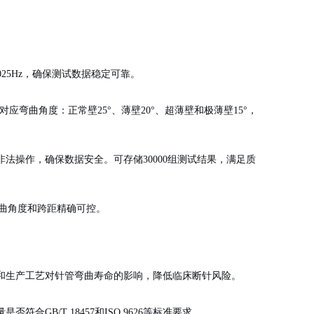
.025Hz，确保测试数据稳定可靠。
应弯曲角度：正常壁25°、薄壁20°、超薄壁和极薄壁15°，
法操作，确保数据安全。可存储30000组测试结果，满足质
求，弯曲角度和跨距精确可控。
和生产工艺对针管弯曲寿命的影响，降低临床断针风险。
B/T 18457和ISO 9626等标准要求。