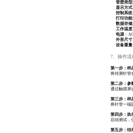
管壁类型
显示方式
控制系统
打印功能
数据存储
工作温度
电源
：AC
外形尺寸
设备重量
7、操作流
第一步：样
将待测针管
第二步：参
通过触摸屏
第三步：样
将针管一端
第四步：执
启动测试，仪
第五步：结