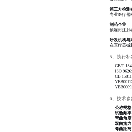
第三方检测
专业医疗器
制药企业
预灌封注射
研发机构与
在医疗器械
5、执行标
GB/T 
ISO 9
GB 15
YBB00
YBB00
6、技术参
公称规格
试验频率
弯曲角度
双向施力
弯曲距离