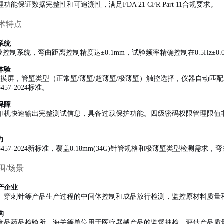
功能保证数据完整性和可追溯性，满足FDA 21 CFR Part 11合规要求。
术特点
系统
业控制系统，弯曲距离控制精度达±0.1mm，试验频率精确控制在0.5Hz±0
体验
摸屏，管壁类型（正常壁/薄壁/超薄壁/极薄壁）触控选择，仪器自动匹配对
8457-2024标准。
保障
印机快速输出完整测试信息，具备过载保护功能。四级密码权限管理限值非
。
力
 18457-2024新标准，覆盖0.18mm(34G)针管规格和极薄壁类型检测需
围/场景
产企业
、穿刺针等产品生产过程的中间体控制和成品放行检测，监控原材料质量
构
品药品检验所、海关等单位用于医疗器械产品的监督抽检，评估产品质量是否符合G