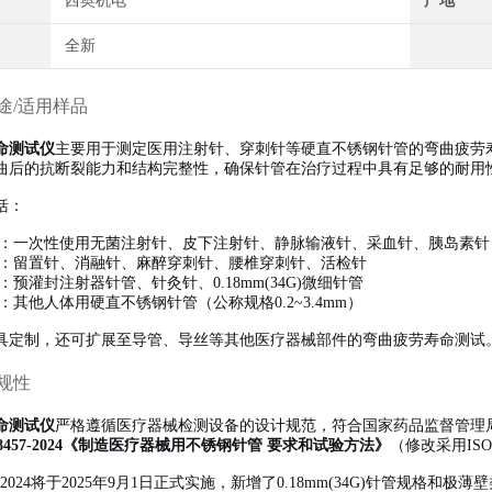
西奥机电
产地
全新
途/适用样品
命测试仪
主要用于测定医用注射针、穿刺针等硬直不锈钢针管的弯曲疲劳
曲后的抗断裂能力和结构完整性，确保针管在治疗过程中具有足够的耐用
括：
：一次性使用无菌注射针、皮下注射针、静脉输液针、采血针、胰岛素针
：留置针、消融针、麻醉穿刺针、腰椎穿刺针、活检针
：预灌封注射器针管、针灸针、0.18mm(34G)微细针管
：其他人体用硬直不锈钢针管（公称规格0.2~3.4mm）
具定制，还可扩展至导管、导丝等其他医疗器械部件的弯曲疲劳寿命测试
规性
命测试仪
严格遵循医疗器械检测设备的设计规范，符合国家药品监督管理
 18457-2024《制造医疗器械用不锈钢针管 要求和试验方法》
（修改采用ISO
8457-2024将于2025年9月1日正式实施，新增了0.18mm(34G)针管