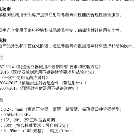
实验室
械检测机构用于为客户提供注射针弯曲寿命性能的合规性验证服务。
器生产企业用于来料检验和成品质量控制，确保注射针使用安全性。
高校
新产品开发和工艺优化阶段，通过弯曲寿命数据指导材料选择和结构设计
准
18457-2024《制造医疗器械用不锈钢针管 要求和试验方法》
626:2016《医疗器械制造用不锈钢针管要求和试验方法》
811《一次性使用无菌注射针》
112004-2015《预灌封注射器组合件（带注射针）》
092004-2015《预灌封注射器用不锈钢注射针》
数
：0.2~3.4mm（覆盖正常壁、薄壁、超薄壁、极薄壁四种管壁类型）
：0.5Hz±0.025Hz
：15°、20°、25°三种位置可调
：20次（符合标准要求，可自由设定）
：6～95mm（10种规格），精度±0.1mm