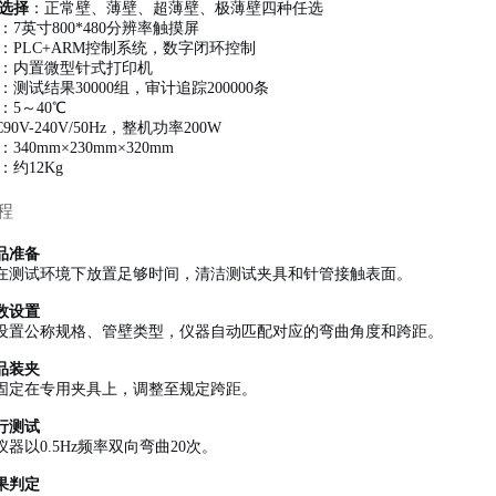
选择
：正常壁、薄壁、超薄壁、极薄壁四种任选
：7英寸800*480分辨率触摸屏
：PLC+ARM控制系统，数字闭环控制
：内置微型针式打印机
：测试结果30000组，审计追踪200000条
：5～40℃
90V-240V/50Hz，整机功率200W
：340mm×230mm×320mm
：约12Kg
程
品准备
在测试环境下放置足够时间，清洁测试夹具和针管接触表面。
数设置
设置公称规格、管壁类型，仪器自动匹配对应的弯曲角度和跨距。
品装夹
固定在专用夹具上，调整至规定跨距。
行测试
器以0.5Hz频率双向弯曲20次。
果判定