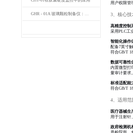
CHT-01在胶囊硬度监控中的应用
用户权限管理
GHR - 01A 玻璃颗粒制备仪：满足多领域需求，推动玻璃耐水性检测发展
3、核心技
高精度控制
采用PLC工
智能化操作
配备7英寸触
符合GB/T 1
数据可靠性
内置微型打
量审计要求
标准适配能
符合GB/T
4、适用范
医疗器械生
用于注射针
政府检测机
质检院所、食