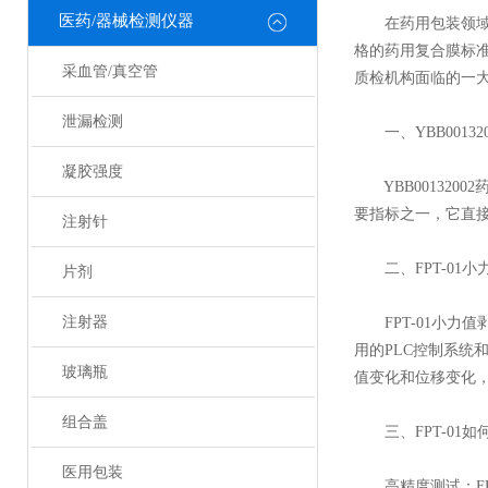
医药/器械检测仪器
在药用包装领域，
格的药用复合膜标准
采血管/真空管
质检机构面临的一大挑
泄漏检测
一、YBB00132
凝胶强度
YBB001320
要指标之一，它直
注射针
二、FPT-01小
片剂
注射器
FPT-01小力
用的PLC控制系统
玻璃瓶
值变化和位移变化
组合盖
三、FPT-01如
医用包装
高精度测试：FPT-