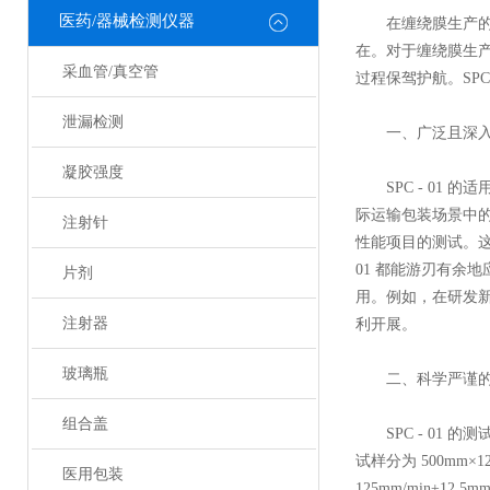
医药/器械检测仪器
在缠绕膜生产的复
在。对于缠绕膜生产
采血管/真空管
过程保驾护航。SP
泄漏检测
一、广泛且深入
凝胶强度
SPC - 01 
际运输包装场景中
注射针
性能项目的测试。这
01 都能游刃有余
片剂
用。例如，在研发新
注射器
利开展。
玻璃瓶
二、科学严谨的
组合盖
SPC - 01 
试样分为 500mm×
医用包装
125mm/min±