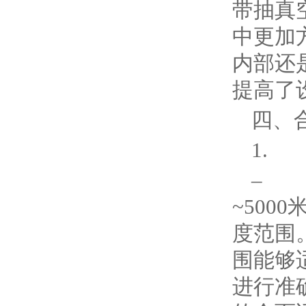
带抽真
中更加
内部还
提高了
四、
1.
– R
~50
度范围
围能够
进行准确