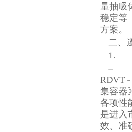
量抽吸
稳定等
方案。
二、
1.
– 
RDVT
集容器
各项性
是进入市
效、准