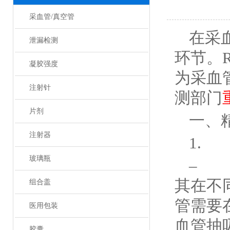
采血管/真空管
在采
泄漏检测
环节。R
凝胶强度
为采血
注射针
测部门
片剂
一、
注射器
1.
玻璃瓶
– 
其在不
组合盖
管需要
医用包装
血管抽
胶囊