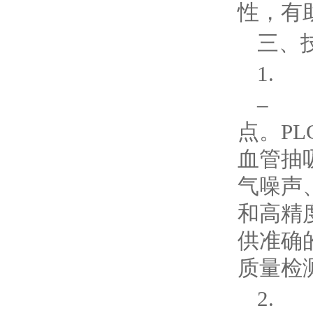
性，有
三、
1.
– 
点。P
血管抽
气噪声
和高精
供准确
质量检
2.