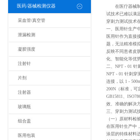
医药/器械检测仪器
在医疗器械
试技术已难以满足
采血管/真空管
穿刺力测试技术
一、医用针生产
泄漏检测
医用针作为直接
题，无法精准模
凝胶强度
反映不同患者皮
化、智能化等优
注射针
二、NPT - 0
NPT - 01
片剂
连接，以 1 - 
200N（标准，
注射器
GB15811、
效、准确的解决
玻璃瓶
三、穿刺力测试
（一）原材料检
组合盖
在医用针生产中，
涂层的特殊材料
医用包装