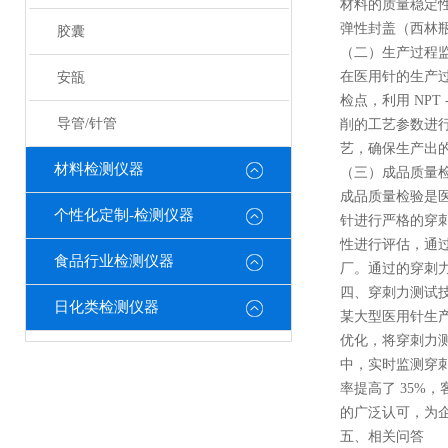
材料的质量稳定
弹性封盖（西林瓶
胶囊
（二）生产过程
在医用针的生产
安瓿
检点，利用 NP
导管/针管
削的工艺参数进
艺，确保生产出
材料检测仪器
（三）成品质量
成品质量检验是医用
个性化定制-检测仪器
针进行严格的穿
性进行评估，通
食品行业检测仪器
厂。通过的穿刺
四、穿刺力测试
日化类检测仪器
某大型医用针生产
优化，将穿刺力
中，实时监测穿刺
率提高了 35
的广泛认可，为
五、相关问答