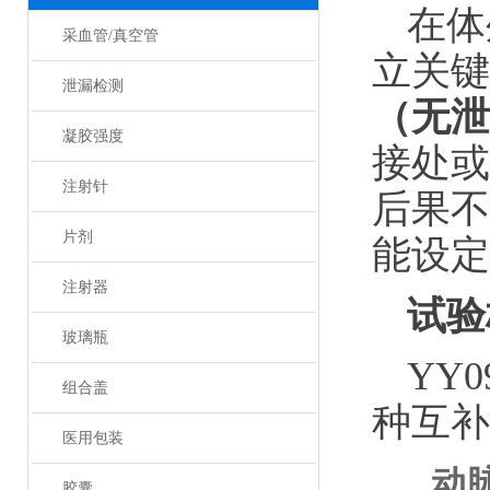
在体
采血管/真空管
立关键
泄漏检测
（无泄
凝胶强度
接处或
注射针
后果不
片剂
能设定
注射器
试验
玻璃瓶
YY
组合盖
种互补
医用包装
动脉
胶囊