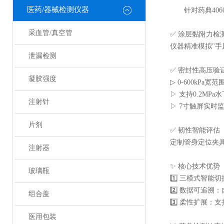
医药/器械检测仪器
针对药典40
采血管/真空管
✅ 涂层黏附力检
仪器精准模拟"手
泄漏检测
✅ 密封性高压验
凝胶强度
▷ 0-600kPa
▷ 支持0.2MP
注射针
▷ 7寸触屏实时
片剂
✅ 韧性智能评估
定制管身定位夹具
注射器
✨ 核心技术优势
玻璃瓶
1️⃣ 三模式智
2️⃣ 数据可追溯
组合盖
3️⃣ 柔性扩展
医用包装