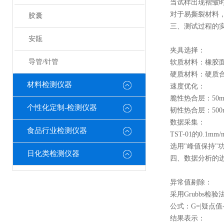
当试样出现褶皱
对于易撕裂材料
胶囊
三、测试过程的
安瓿
夹具选择：
导管/针管
软质材料：橡胶
硬质材料：硬质合金
材料检测仪器
速度优化：
脆性热合层：50m
个性化定制-检测仪器
韧性热合层：500
数据采集：
食品行业检测仪器
TST-01的0.1
选用"峰值保持"
日化类检测仪器
四、数据分析的
异常值剔除：
采用Grubbs检验
公式：G=|疑点值
结果表示：