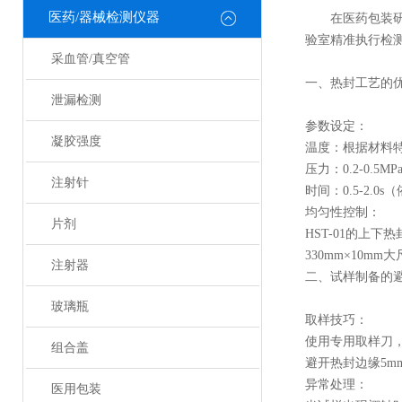
医药/器械检测仪器
在医药包装
验室精准执行检
采血管/真空管
一、热封工艺的
泄漏检测
参数设定：
凝胶强度
温度：根据材料特性
压力：0.2-0.
注射针
时间：0.5-2.0
均匀性控制：
片剂
HST-01的上
330mm×10m
注射器
二、试样制备的
玻璃瓶
取样技巧：
使用专用取样刀，确
组合盖
避开热封边缘5m
异常处理：
医用包装