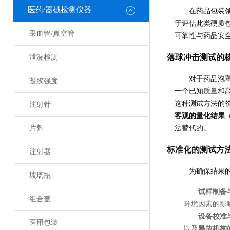
医药/器械检测仪器
在药品包装领
于评估此类硬质
采血管/真空管
可靠性与药品安
落球冲击测试的
泄漏检测
对于药品泡
凝胶强度
一个已知质量和
这种测试方法的
注射针
客观的量化结果
片剂
法替代的。
标准化的测试方
注射器
为确保结果
玻璃瓶
试样制备
组合盖
环境因素的影
设备校准
医用包装
以及
释放机构