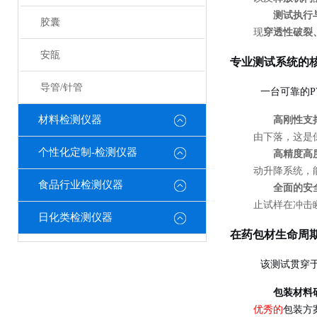
测试执行
胶囊
现
穿透性破裂
安瓿
专业测试系统的
导管/针管
一台可靠的
材料检测仪器
高刚性支
由下落，这是
个性化定制-检测仪器
高精度高
动升降系统，
食品行业检测仪器
全面的安
止试样在冲击
日化类检测仪器
在药包材生命周
该测试贯穿
包装材料
优秀的
包装方