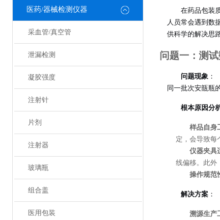
医药/器械检测仪器
在药品包装
人员常会遇到数
采血管/真空管
供科学的解决思
问题一：测试
泄漏检测
问题现象
：
凝胶强度
同一批次安瓿瓶
注射针
根本原因分
片剂
样品自身
定，会导致每
注射器
仪器夹具
线偏移。此外
玻璃瓶
操作规范
组合盖
解决方案
：
医用包装
溯源生产