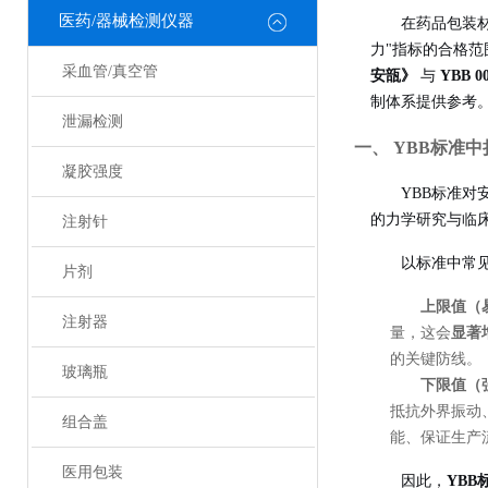
医药/器械检测仪器
在药品包装
力"指标的合格
采血管/真空管
安瓿》
与
YBB 
制体系提供参考
泄漏检测
一、 YBB标准
凝胶强度
YBB标准
的力学研究与临
注射针
以标准中常
片剂
上限值（
注射器
量，这会
显著
的关键防线。
玻璃瓶
下限值（
抵抗外界振动
组合盖
能、保证生产
医用包装
因此，
YB