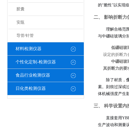
的“脆性"以实
胶囊
二、 影响折断力
安瓿
理解合格范
导管/针管
与中硼硅玻璃分
低硼硅玻
材料检测仪器
设定的折断力
中硼硅玻
个性化定制-检测仪器
其折断力的要
食品行业检测仪器
除了材质，
素。刻痕过深或
日化类检测仪器
体机械强度产生
三、 科学设置内
直接套用Y
生产波动和测量