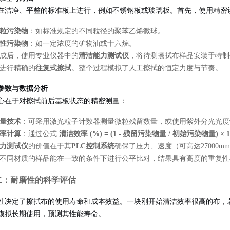
在洁净、平整的标准板上进行，例如不锈钢板或玻璃板。首先，使用精密
粒污染物
：如标准规定的不同粒径的聚苯乙烯微球。
性污染物
：如一定浓度的矿物油或十六烷。
成后，使用专业仪器中的
清洁能力测试仪
，将待测擦拭布样品安装于特制
进行精确的
往复式擦拭
。整个过程模拟了人工擦拭的恒定力度与节奏。
参数与数据分析
心在于对擦拭前后基板状态的精密测量：
量技术
：可采用激光粒子计数器测量微粒残留数量，或使用紫外分光光度
率计算
：通过公式
清洁效率 (%) = (1 - 残留污染物量 / 初始污染物量) × 
力测试仪
的价值在于其
PLC控制系统
确保了压力、速度（可高达27000m
不同材质的样品能在一致的条件下进行公平比对，结果具有高度的重复性
二：耐磨性的科学评估
性决定了擦拭布的使用寿命和成本效益。一块刚开始清洁效率很高的布，
模拟长期使用，预测其性能寿命。