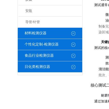
测试通常
安瓿
微
油
导管/针管
制备完
染区域
材料检测仪器
关键
个性化定制-检测仪器
测试的核
食品行业检测仪器
测
效
日化类检测仪器
清洁能
批次、
核心测试
耐磨
通过加速