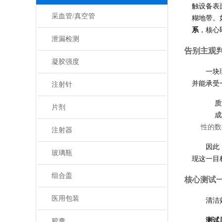
触设备表
采血管/真空管
糊地带。
系
，核心
泄漏检测
告别主观
凝胶强度
一块
并能承受
注射针
质
片剂
成
性的数
注射器
因此
玻璃瓶
现这一目
组合盖
核心测试
医用包装
清洁
测试
胶囊