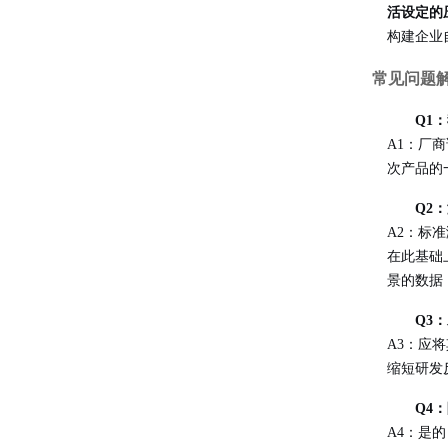
活设定的
构建企业
常见问题
Q1
A1：厂
次产品的
Q2
A2：标
在此基础
景的数据
Q3
A3：应
缩短研发
Q4
A4：是