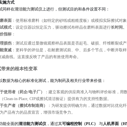
实施方式
试同样在
清洁能力测试仪
上进行，但测试目的和条件设置不同：
磨表面
：使用标准磨料（如特定的砂纸或粗糙度板）或模拟实际擦拭对象
试模式
：设定仪器以恒定压力，驱动擦拭布样品在磨料表面进行
长时间、
价指标
：
理损伤
：测试后通过显微镜观察样品表面是否起毛、破损、纤维断裂或产
能衰减
：更科学的评估是，在耐磨测试前、中、后多个节点，中断并取样
衰减曲线。这直接反映了产品的有效使用寿命。
试带来的根本性变革
以数据为核心的标准化测试，能为制药及相关行业带来价值：
于使用者（药企/电子厂）
：建立客观的供应商准入与物料评价标准，用
Clean-in-Place, CIP或擦拭清洁验证）提供有力的支持性数据。
于生产者（擦拭布制造商）
：为研发提供明确方向，通过数据对比优化纤
为产品有力的品质宣言，增强市场竞争力。
功能全面的
清洁能力测试仪
，通过其
可编程控制（PLC）
与
人机界面（H