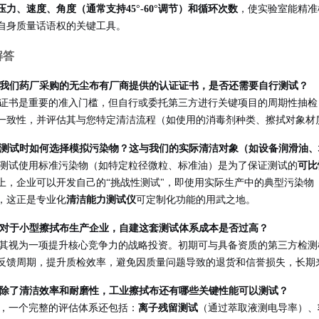
压力、速度、角度（通常支持45°-60°调节）和循环次数
，使实验室能精准
自身质量话语权的关键工具。
解答
：我们药厂采购的无尘布有厂商提供的认证证书，是否还需要自行测试？
商证书是重要的准入门槛，但自行或委托第三方进行关键项目的周期性抽
一致性，并评估其与您特定清洁流程（如使用的消毒剂种类、擦拭对象材
：测试时如何选择模拟污染物？这与我们的实际清洁对象（如设备润滑油
准测试使用标准污染物（如特定粒径微粒、标准油）是为了保证测试的
可比
上，企业可以开发自己的“挑战性测试"，即使用实际生产中的典型污染物
，这正是专业化
清洁能力测试仪
可定制化功能的用武之地。
：对于小型擦拭布生产企业，自建这套测试体系成本是否过高？
将其视为一项提升核心竞争力的战略投资。初期可与具备资质的第三方检
反馈周期，提升质检效率，避免因质量问题导致的退货和信誉损失，长期
：除了清洁效率和耐磨性，工业擦拭布还有哪些关键性能可以测试？
的，一个完整的评估体系还包括：
离子残留测试
（通过萃取液测电导率）、