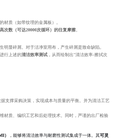
的材质（如带纹理的金属板）。
高次数（可达20000次循环）的往复摩擦
。
生明显碎屑。对于洁净室用布，产生碎屑是致命缺陷。
进行上述的
清洁效率测试
，从而绘制出“清洁效率-擦拭次
数据支撑采购决策，实现成本与质量的平衡。并为清洁工艺
维材质、编织工艺和后处理技术。同时，严谨的出厂检验
MI）
，能够将清洁效率与耐磨性测试集成于一体。其
可灵