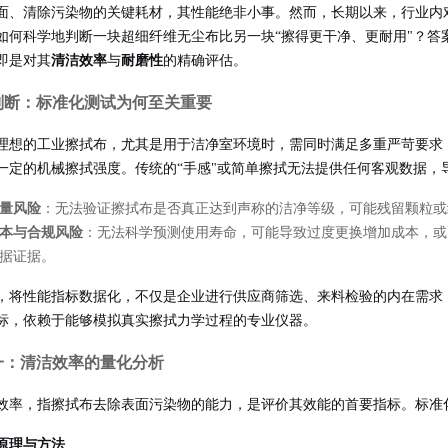
面、清除污染物的关键耗材，其性能绝非小事。然而，长期以来，行业内对
如何科学地判断一块超细纤维无尘布比另一块“擦得更干净、更耐用"？答
即是对其
清洁效率
与
耐磨性
的精确评估。
判断：标准化测试为何至关重要
理想的工业擦拭布，尤其是用于洁净室环境时，需同时满足多重严苛要求
一定的机械擦拭强度。传统的“手感"或简单擦拭无法提供任何客观数据，
量风险
：无法验证擦拭布是否真正达到声称的洁净等级，可能残留颗粒或
本与合规风险
：无法科学预测使用寿命，可能导致过度更换增加成本，或
据证据。
，将性能指标数据化，不仅是企业进行供应商筛选、来料检验的内在需求
标，依赖于能够模拟真实擦拭力学过程的专业仪器。
一：清洁效率的量化分析
效率，指擦拭布去除表面污染物的能力，是评价其效能的首要指标。标准
原理与方法