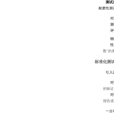
测试
耐磨性测
对
测
评
物
性
数"的
标准化测
引入
对
的验证（
对
报告成
一台