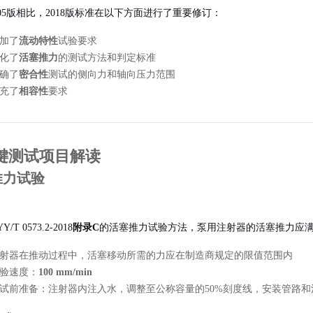
005版相比，2018版标准在以下方面进行了重要修订：
加了
流动特性
试验要求
化了
活塞推力
的测试方法和判定标准
确了
密合性
测试的侧向力和轴向压力范围
充了
相容性
要求
键测试项目解读
塞推力试验
/T 0573.2-2018
附录C
的活塞推力试验方法，泵用注射器的活塞推力应
射器在推动过程中，活塞移动所需的力应在制造商规定的限值范围内
验速度：
100 mm/min
试前准备：注射器内注入水，调整至公称容量的50%刻度线，安装管路和