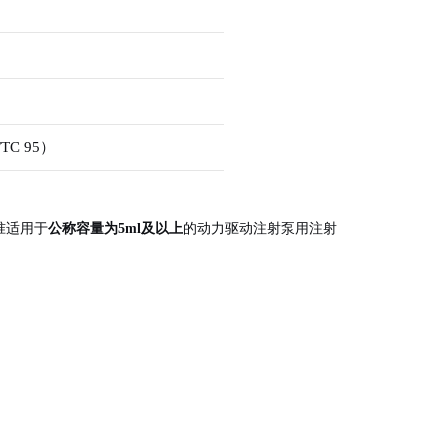
C 95）
准适用于
公称容量为5ml及以上
的动力驱动注射泵用注射