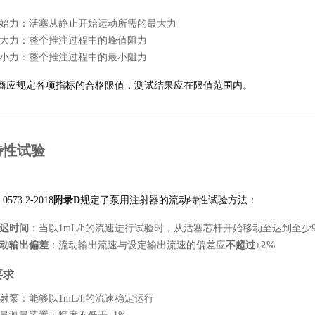
始力：活塞从静止开始运动所需的最大力
大力：整个推注过程中的峰值阻力
小力：整个推注过程中的最小阻力
商应规定各项指标的合格限值，测试结果应在限值范围内。
动特性试验
 0573.2-2018
附录D
规定了泵用注射器的流动特性试验方法：
迟时间
：当以1mL/h的流速进行试验时，从活塞芯杆开始移动至达到至少
动输出偏差
：流动输出流速与设定输出流速的偏差应
不超过±2%
要求
射泵：能够以1mL/h的流速稳定运行