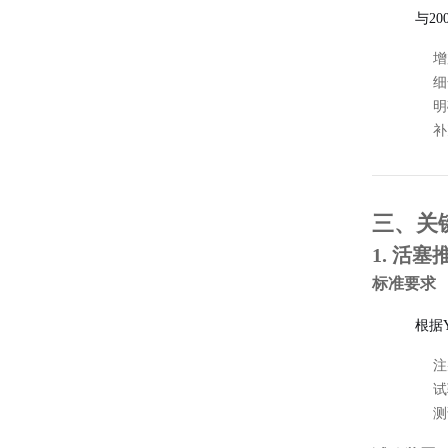
与2
增
细
明
补
三、关
1. 活
标准要求
根据YY
注
试
测