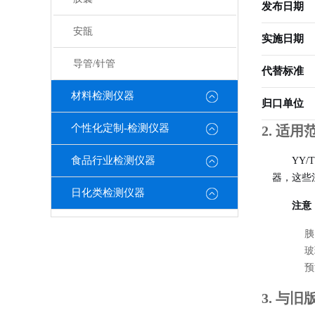
发布日期
安瓿
实施日期
导管/针管
代替标准
材料检测仪器
归口单位
个性化定制-检测仪器
2. 适用
食品行业检测仪器
YY/T
器，这些
日化类检测仪器
注意
胰
玻
预
3. 与