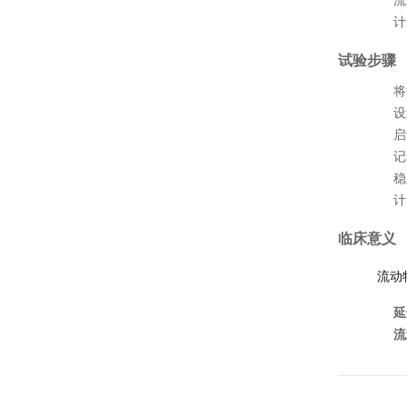
流
计
试验步骤
将
设
启
记
稳
计
临床意义
流动
延
流