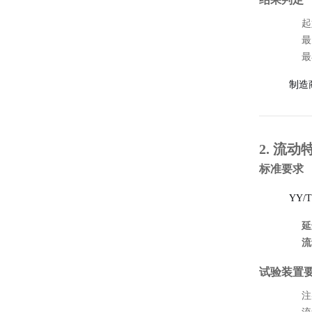
起
最
最
制造
2. 流
标准要求
YY/T
延
流
试验装置
注