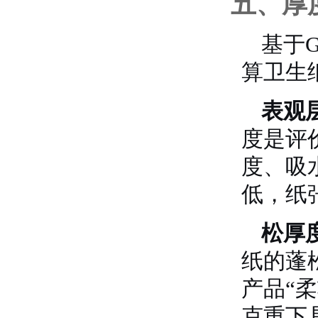
五、厚
基于G
算卫生
表观
度是评
度、吸
低，纸
松厚
纸的蓬
产品“
克重下