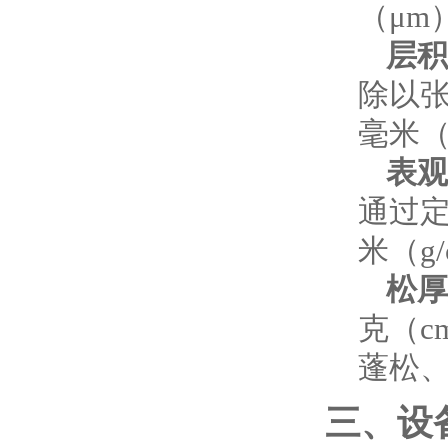
（μm
层积厚
除以
毫米（
表观层
通过
米（g/
松厚
克（c
蓬松
三、设