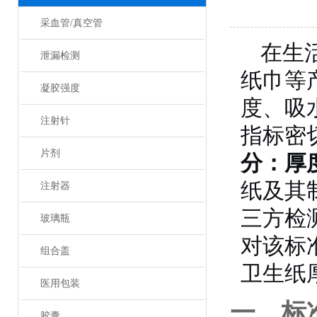
采血管/真空管
在生
泄漏检测
纸巾等
凝胶强度
度、吸
注射针
指标密
片剂
分：厚
纸及其
注射器
三方检
玻璃瓶
对该标
组合盖
卫生纸
医用包装
一、标
胶囊