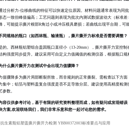
通过分析力-位移曲线的特征可以快速定位原因。材料问题通常表现为同批
形态一致但峰值偏高；工艺问题则表现为批次内测试数据波动大（标准差＞
峰，可能提示撕片根部R角过小或冲压模具磨损；若曲线出现平台期，可
不同规格的瓶口（如西林瓶、输液瓶），撕片撕开力标准是否需要调整？
是的。西林瓶铝塑组合盖因瓶口直径小（13-20mm），撕片撕开力宜控制在≤
结构强度同步提升。建议采用可自定义力值阈值的检测仪器，根据瓶口规
为什么撕片撕开力在测试中会出现力值骤降？
力值骤降多为撕片局部断裂所致，而非规则的正常撕裂。需检查以下方面
力集中；铝箔与塑料盖复合强度是否不足导致分层。建议使用高精度检测
艺参数。
内容仅供参考讨论，基于有限的研究资料整理而成，如有疑问或发现错误
决方案,欢迎联络我们，我们非常乐意和您一起讨论您的需求。
：
抗生素瓶铝塑盖撕片撕开力检测 YBB00372003标准要点与应用