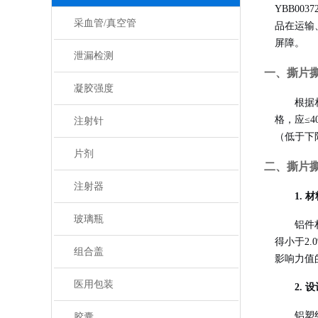
YBB0
采血管/真空管
品在运输
屏障
。
泄漏检测
一、撕片
凝胶强度
根据
格，应≤4
注射针
（低于下
片剂
二、撕片
注射器
1.
玻璃瓶
铝件
得小于2
组合盖
影响力值
医用包装
2.
铝塑
胶囊