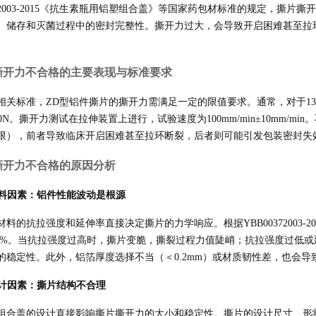
0372003-2015《抗生素瓶用铝塑组合盖》等国家药包材标准的规定，
、储存和灭菌过程中的密封完整性。撕开力过大，会导致开启困难甚至拉
撕开力不合格的主要表现与标准要求
相关标准，ZD型铝件撕片的撕开力需满足一定的限值要求。通常，对于13m
0N。撕开力测试在拉伸装置上进行，试验速度为100mm/min±10mm/min
。
限），前者导致临床开启困难甚至拉环断裂，后者则可能引发包装密封失
撕开力不合格的原因分析
 材料因素：铝件性能波动是根源
材料的抗拉强度和延伸率直接决定撕片的力学响应。根据YBB00372003-201
.0%。当抗拉强度过高时，撕片变脆，撕裂过程力值陡峭；抗拉强度过低
的稳定性。此外，铝箔厚度选择不当（＜0.2mm）或材质韧性差，也会
 设计因素：撕片结构不合理
组合盖的设计直接影响撕片撕开力的大小和稳定性。撕片的设计尺寸、形