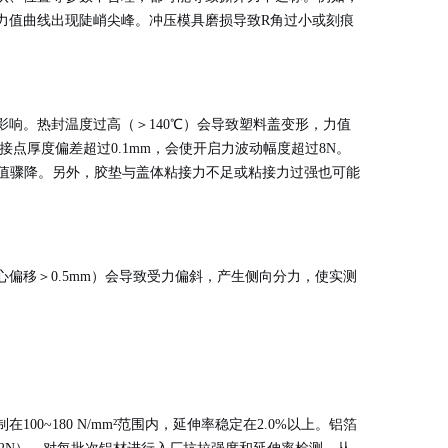
力值曲线出现陡峭尖峰。冲压模具磨损导致R角过小或刻痕
响。热封温度过高（＞140℃）会导致塑料盖变形，力值
连接点厚度偏差超过0.1mm，会使开启力波动幅度超过8N。
力值骤降。另外，胶垫与盖体粘接力不足或粘接力过强也可能
偏移＞0.5mm）会导致受力偏斜，产生侧向分力，使实测
~180 N/mm²范围内，延伸率稳定在2.0%以上。铝箔