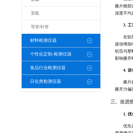
撕片根部
安瓿
深度不均
3.
导管/针管
在铝
材料检测仪器
波动增加6
铝箔与塑
个性化定制-检测仪器
影响撕开
食品行业检测仪器
4.
日化类检测仪器
撕片
撕开力偏
三、改进
1.
优先