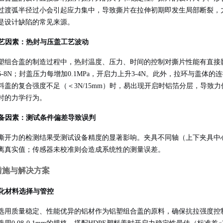
过渡弧半径过小会引起应力集中，导致撕片在拉伸初期即发生局部断裂，
是设计缺陷的常见来源
。
 工艺因素：热封与压盖工艺波动
塑组合盖的制造过程中，热封温度、压力、时间的控制对撕片性能有直接影
-8N；封盖压力每增加0.1MPa，开启力上升3-4N。此外，拉环与盖体的
料盖的复合强度不足（＜3N/15mm）时，易出现开启时铝箔分层，导致
时的力学行为
。
 设备因素：测试条件偏差导致误判
撕开力的检测结果受测试设备精度的显著影响。夹具不同轴（上下夹具中心
离真实值；传感器未校准则会造成系统性的测量误差
。
措施与解决方案
 优化材料选择与管控
选用质量稳定、性能优异的铝材作为铝塑组合盖的原料，确保抗拉强度控制在100