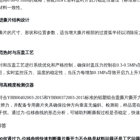
选用0.08-0.1mm的规格，搭配HDPE塑料盖时开启力稳定性最佳（标
材料一致性
。
 改进撕片结构设计
撕片的尺寸、形状和位置参数，适当增大撕片根部的过渡弧半径以消除应
 规范热封与压盖工艺
封和压盖工艺进行系统优化和严格控制，确保封盖压力控制在0.3-0.5MPa
制图，实时监控压力、温度的稳定性，当压力每增加0.1MPa导致开启力上升
 使用高精度检测仪器
合YBB00402003-2015和YBB00372003-2015标准的
铝塑组合盖撕片撕开
N的分辨力，并配备专用撕片夹具确保拉伸方向垂直无偏斜。检测前，样品需在（
干扰。通过力-位移曲线的形态分析，可辅助判断撕裂过程是否稳定，快
解答
如何通过力-位移曲线快速判断撕片撕开力不合格是材料问题还是工艺问