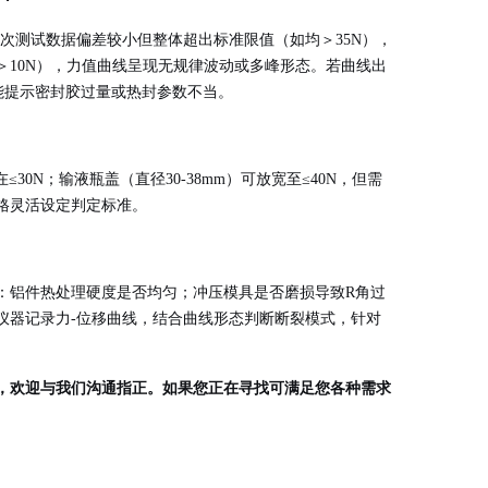
次测试数据偏差较小但整体超出标准限值（如均＞35N），
10N），力值曲线呈现无规律波动或多峰形态。若曲线出
能提示密封胶过量或热封参数不当。
30N；输液瓶盖（直径30-38mm）可放宽至≤40N，但需
格灵活设定判定标准。
：铝件热处理硬度是否均匀；冲压模具是否磨损导致R角过
仪器记录力-位移曲线，结合曲线形态判断断裂模式，针对
，欢迎与我们沟通指正。如果您正在寻找可满足您各种需求