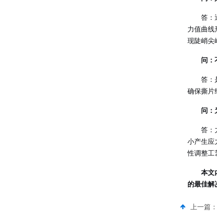
答：
力值曲线
现陡峭尖
问：
答：
确保撕片
问：
答：
小产生应
性调整工
本文
的最佳解
上一篇