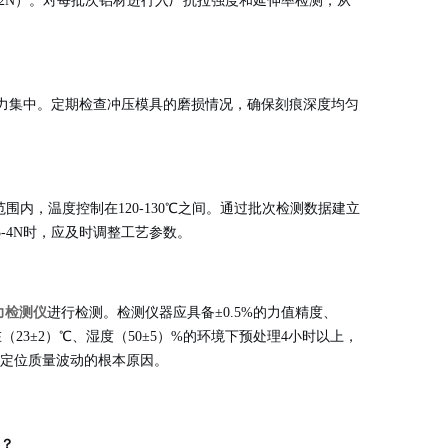
准差≤2N）。对每批次铝材进行入厂抗拉强度和延伸率检测，从
力集中。定期检查冲压模具的磨损情况，确保刻痕深度均匀
范围内，温度控制在120-130℃之间。通过批次检测数据建立
3-4N时，应及时调整工艺参数
。
力检测仪
进行检测。检测仪器应具备±0.5%的力值精度、
23±2）℃、湿度（50±5）%的环境下预处理4小时以上，
速定位质量波动的根本原因
。
题？