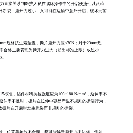
撕片撕开力直接关系到医护人员在临床操作中的开启便捷性以及药
环断裂；撕开力过小，又可能在运输中意外开启，破坏无菌
m规格抗生素瓶盖，撕片撕开力应≤30N；对于20mm规
不合格主要表现为撕开力过大（超出标准上限）或过小
效
。
5标准，铝件材料抗拉强度应为100~180 N/mm²，延伸率不
或延伸率不足时，撕片在拉伸中容易产生不规则的撕裂行为，
导致撕片在开启时发生脆裂而非规则的撕裂
。
状、位置等参数不合理，都可能导致撕开力不达标。例如，