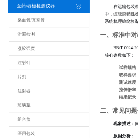
医药/器械检测仪器
在运输包装
中，
缠绕膜
黏性
采血管/真空管
系统梳理缠绕膜
一、标准中对
泄漏检测
BB/T 00
凝胶强度
核心参数如下：
注射针
试样规格
取样要求
片剂
测试速度
拉伸倍率
注射器
结果记录
玻璃瓶
二、常见问题
组合盖
现象描述
：
医用包装
原因分析
：