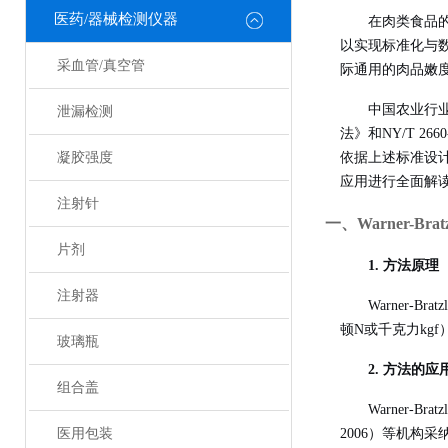
医药/器械检测仪器
在肉类食品
以实现标准化与数
采血管/真空管
际通用的肉品嫩
中国农业行业标
泄漏检测
法》和NY/T 
凝胶强度
依据上述标准设
应用进行全面解
注射针
一、Warner-B
片剂
1. 方法原理
注射器
Warner
顿N或千克力kgf
玻璃瓶
2. 方法的应
组合盖
Warner-
医用包装
2006）等机构