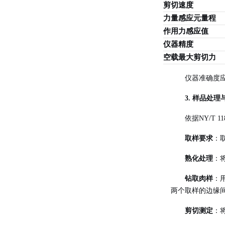
剪切速度
力量感应元量程
作用力感应值
仪器精度
空载最大剪切力
仪器准确度
3. 样品处
依据NY/T 
取样要求
：取
熟化处理
：
钻取肉样
：
两个取样的边缘间
剪切测定
：