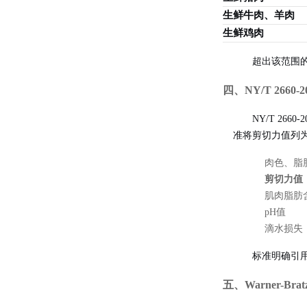
生鲜牛肉、羊肉
生鲜鸡肉
超出该范围
四、NY/T 266
NY/T 2
准将剪切力值列
肉色、脂
剪切力值
肌肉脂肪
pH值
滴水损失
标准明确引用
五、
Warner-Br