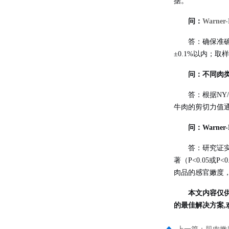
据
。
问：
Warne
答：确保准
±0.1%以内
；取样
问：不同肉类的
答：根据NY/
牛肉的剪切力值通
问：Warne
答：研究证实
著（P<0.05或P
肉品的感官嫩度
本文内容仅
的最佳解决方案