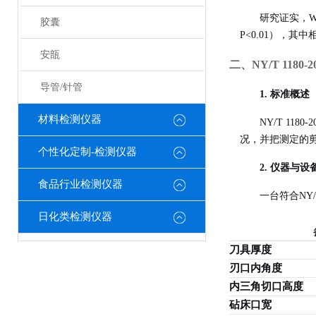
研究证实，W
胶囊
P<0.01），其中
安瓿
二、NY/T 118
导管/针管
1. 标准概述
材料检测仪器
NY/T 1
况，并把测定的
个性化定制-检测仪器
2. 仪器与设
食品行业检测仪器
一台符合NY/T
日化类检测仪器
刀具厚度
刃口内角度
内三角切口高度
砧床口宽