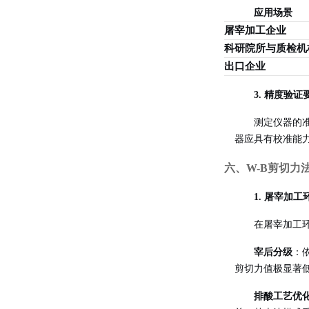
应用场景
屠宰加工企业
科研院所与质检机
出口企业
3. 精度验证
测定仪器的
器应具有校准能
六、W-B剪切力
1. 屠宰加
在屠宰加工
宰后分级
：
剪切力值极显著
排酸工艺优