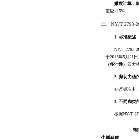
嫩度计算
：
值应≤15%
。
三、NY/T 279
1. 标准概述
NY/T 2
于2015年5月21
（多汁性）
四大
2. 剪切力值
在该标准中
3. 不同肉
根据NY/T 2
肉
生鲜猪肉