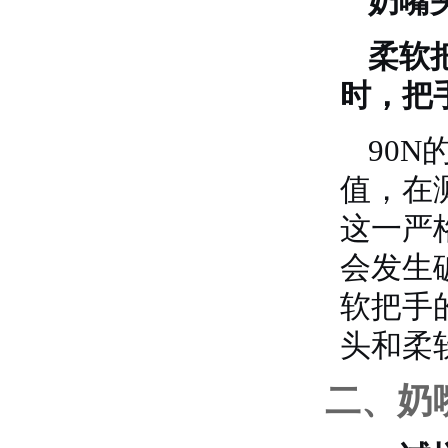
奶嘴
柔软
时，把
90
值，在
这一严
会发生
软把手
头和柔
二、奶