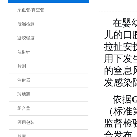
采血管/真空管
在婴
泄漏检测
儿的口
凝胶强度
拉扯安
注射针
用下发
片剂
的窒息
发感染
注射器
玻璃瓶
依据
（标准
组合盖
监督检
医用包装
合发布
胶囊