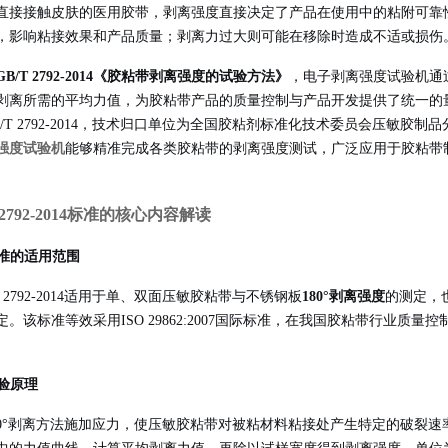
直接接触皮肤的医用胶带，剥离强度直接决定了产品在使用中的粘附可靠
，影响粘接效果和产品质量；剥离力过大则可能在移除时造成不适或损伤
GB/T 2792-2014《胶粘带剥离强度的试验方法》
，电子剥离强度试验机通
剥离所需的平均力值，为胶粘带产品的质量控制与产品开发提供了统一的量化
/T 2792-2014，技术归口单位为全国胶粘剂标准化技术委员会压敏胶制品分
强度试验机
能够精准完成各类胶粘带的剥离强度测试，广泛应用于胶粘带
 2792-2014标准的核心内容解读
 标准的适用范围
T 2792-2014适用于单、双面压敏胶粘带与不锈钢板
180°剥离强度
的测定，
定
。该标准等效采用ISO 29862:2007国际标准，在我国胶粘带行业
试验原理
80°剥离方法施加应力，使压敏胶粘带对被粘材料粘接处产生特定的破裂速