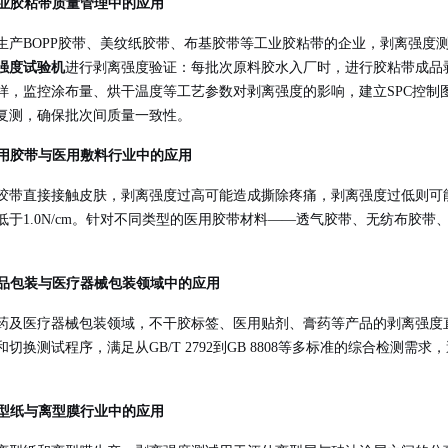
 工业胶粘带质量管理中的应用
生产BOPP胶带、美纹纸胶带、布基胶带等工业胶粘带的企业，剥离强度
强度试验机
进行剥离强度验证：每批次原料胶水入厂时，进行胶粘带成品
样，监控涂布量、烘干温度等工艺参数对剥离强度的影响，建立SPC控制
复测，确保批次间质量一致性。
 医用胶带与医用敷料行业中的应用
胶带直接接触皮肤，剥离强度过高可能造成撕除疼痛，剥离强度过低则可
低于1.0N/cm。针对不同类型的医用胶带材料——透气胶带、无纺布胶
 药品包装与医疗器械包装领域中的应用
药及医疗器械包装领域，不干胶标签、医用贴剂、膏药等产品的剥离强度
和切换测试程序，满足从GB/T 2792到GB 8808等多标准的综合检
 离型纸与离型膜行业中的应用