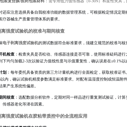
包装复合膜/医药包装材料
：需专用低力值传感器（0-30N）和柔性夹
时还应注意选择具备自我校准功能的数据管理系统，可根据检定情况定期
医疗器械生产质量管理体系的要求。
剥离强度试验机的校准与期间核查
保
电子剥离强度试验机
的测试数据符合标准要求，须建立规范的校准与核
开机检查
：检查夹具是否松动、传感器连接是否可靠，使用标准砝码进行
到下均匀加载2-3次以验证力值线性度与示值重复性，确认误差在±0.1%以
计划
：每年委托具备资质的第三方计量机构进行全面检定，获取校准证书。
/min以内，确认试验机精度参数满足标准要求。对配有温湿度控制或恒温
结果产生系统性偏差。
期间核查
：选配数据分析软件，定期对同一样品进行重复测试验证，计算变
、传感器老化等潜在因素。
剥离强度试验机在胶粘带质控中的全流程应用