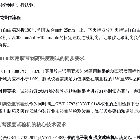
40分钟
再进行试验。
测试操作流程
样自由端对折180°，剥开粘合面约25mm，上、下夹持器分别夹持试样
机，以300mm/min±10mm/min的恒定速度连续剥离。记录仪记录剥
强度。
T 0148医用胶带剥离强度测试的同步要求
T 0148-2006/XG1-2020《医用胶带通用要求》对医用胶带的剥离强度同
均力应不小于1.0N
。测试仪器需满足力值读数在满量程的15%至85%之间，剥离
处理要求
：试验前须对粘贴胶带卷或粘贴胶带片进行
24小时
状态调节，裁
剥离强度试验机
作为同时满足GB/T 2792和YY/T 0148标准的通
提升制药及医疗器械包装行业实验室的检测效率，降低设备采购和运维成
剥离强度试验机的核心技术要求
合GB/T 2792-2014及YY/T 0148标准的
电子剥离强度试验机
应满足以下