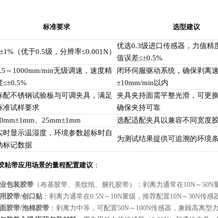
标准要求
选型建议
优选0.3级进口传感器，力值精
≤±1%（优于0.5级，分辨率≤0.001N）
值误差≤±0.5%
0.5～1000mm/min无级调速，速度精
闭环伺服驱动系统，确保剥离
度≤±0.5%
±10mm/min以内
标配不锈钢试验板与可调夹具，满足
夹具夹持面需平整光滑，可更
标准试样要求
确保夹持可靠
20mm±1mm、25mm±1mm
选配适配夹具以兼容不同宽度
实时显示温湿度，环境参数超标时自
为测试结果提供可追溯的环境
动标记数据
胶粘带应用场景的量程配置建议
：
业包装胶带
（布基胶带、美纹纸、捆扎胶带）：剥离力通常在10N～50N量
用胶带/创口贴
：剥离力通常在0.5N～10N量级，推荐配置10N～30
面胶带/泡棉胶带
：剥离力中等，可配置50N～100N传感器，兼顾高离