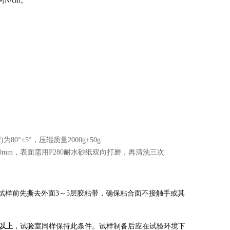
/cm
。
°±5°，压辊质量2000g±50g
1.5～2.0mm，表面需用P280耐水砂纸双向打磨，再清洗三次
。制备试样前先撕去外面3～5层胶粘带，确保粘合面不接触手或其
以上
，试验室同样保持此条件
。试样制备后应在试验环境下