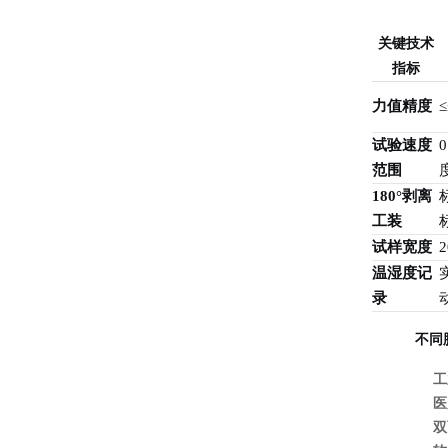
关键技术
指标
力值精度
试验速度
范围
180°剥离
工装
试样宽度
温湿度记
录
不同
工
医
双