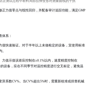
具，防止测试过程中材料局部拉伸变形对测量曲线的干扰
修正力值零点与线性回归，并配备审计追踪功能，满足GMP
查体系：
力值快速验证。对于半年以上未做检定的设备，宜使用标准
内。
力值示值误差应控制在±0.1%以内，速度精度控制在
附件的设备，应在不同季节对温控精度进行交叉标定，避免温
异系数CV%。当CV%超出5%时，需重新校准或排查机械