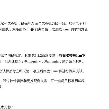
自由端和试验板，确保剥离面与试验机力线一致。启动电子剥
离负荷曲线，忽略前25mm的剥离力值，取后续50mm的平均力值
样作出了明确规定
。标准第5.2.2条款要求：
粘贴胶带每1cm宽
速度为270mm/min～330mm/min，施力角为180°
。
取试样后需立即试验，滚压后停放10min再进行剥离测试
。
用检测平台，通过软件切换和更换配套夹具，可一键调用标准测试程
本。
技术指标：