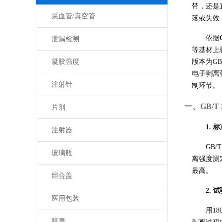
带，还是
采血管/真空管
落或失效
依据
泄漏检测
等基材上
凝胶强度
版本为GB
电子剥离
注射针
制环节。
一、GB/T
片剂
1.
注射器
GB/
玻璃瓶
离强度测
最高。
组合盖
2. 
医用包装
用1
胶囊