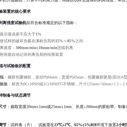
中的力值曲线，计算平均剥离力值，再除以试样宽度得到剥离强度，单位为N
 试验装置的核心要求
剥离强度试验机
应符合标准规定的以下指标：
值示值误差不应大于
1%
使试样的破坏负载在满标负荷的
15%～85%
之间
离速度：
300mm/min±10mm/min
连续剥离
附有能自动记录剥离负荷的绘图装置
 压辊与试验板的配置
辊
：橡胶包覆钢轮，直径约84mm，宽度约45mm，包覆橡胶硬度(邵尔A型)为80
验板
：材质为0Cr18Ni9或1Cr18Ni9Ti不锈钢，尺寸125mm×50mm×
 试样制备与状态调节
尺寸
：裁取宽度20mm±1mm或25mm±1mm、长度≥200mm的胶粘带
调节
：试样卷（片）、试板需在
23℃±2℃、65%±5%RH
环境下放置
2小时