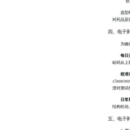
软
选型
对药品及
四、电子
为确
每日
砝码从上
校准
±5mm
漂对测试
日常
结构松动
五、电子