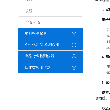
剥离过程
3.
安瓿
电子
导管/针管
力
材料检测仪器
应
剥
个性化定制-检测仪器
应
食品行业检测仪器
4.
压
日化类检测仪器
试
5.
试样
他物质
。
状态