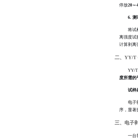
停放
20～
6. 
将试
离强度试验
计算剥离
二、YY/
YY/
度所需的平
试样
电子
序，显著
三、电子
一台符