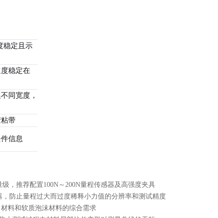
度稳定且示
速度稳定在
换不同宽度，
胶粘带
条件信息
级，推荐配置100N～200N量程传感器及高强度夹具
N传感器，防止量程过大而过度稀释小力值的分辨率和测试精度
型力材料和软质泡沫材料的综合需求