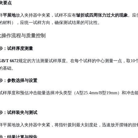
装夹要点
样
平展地
放入夹持器中夹紧，试样不应有
皱折或四周张力过大的现象
。应
的材料），应统一试样方向，确保测试结果的可比性。
化操作流程与质量控制
步：试样厚度测量
GB/T 6672
规定的方法测量试样厚度
。在每个试样的中心测量一点，取10
的基础。
步：参数选择与设置
试样厚度和预估冲击能量选择冲头类型（A型25.4mm/B型19mm）和冲击能
。
步：试样装夹与测试
样平展地放入夹持器中夹紧，将指针拨到最大刻度处，迅速放开摆锤的挂
步：结果计算与报告