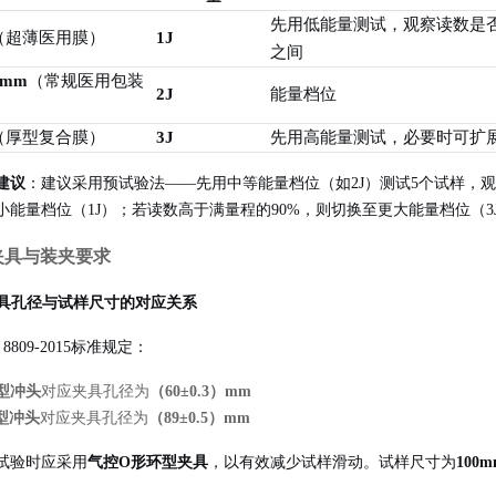
先用低能量测试，观察读数是否在
（超薄医用膜）
1J
之间
 mm
（常规医用包装
2J
能量档位
（厚型复合膜）
3J
先用高能量测试，必要时可扩展
建议
：建议采用预试验法——先用中等能量档位（如2J）测试5个试样，
小能量档位（1J）；若读数高于满量程的90%，则切换至更大能量档位（3
夹具与装夹要求
 夹具孔径与试样尺寸的对应关系
T 8809-2015标准规定
：
型冲头
对应夹具孔径为
（60±0.3）mm
型冲头
对应夹具孔径为
（89±0.5）mm
试验时应采用
气控O形环型夹具
，以有效减少试样滑动
。试样尺寸为
100