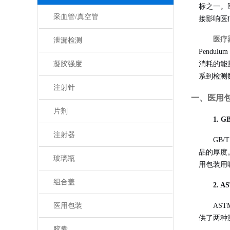
标之一
。
采血管/真空管
接影响医
医疗
泄漏检测
Pendulu
凝胶强度
消耗的能
系到检测
注射针
一、医用
片剂
1. 
注射器
GB/
品的厚度
玻璃瓶
用包装用吸
组合盖
2. 
医用包装
AST
供了两种
胶囊