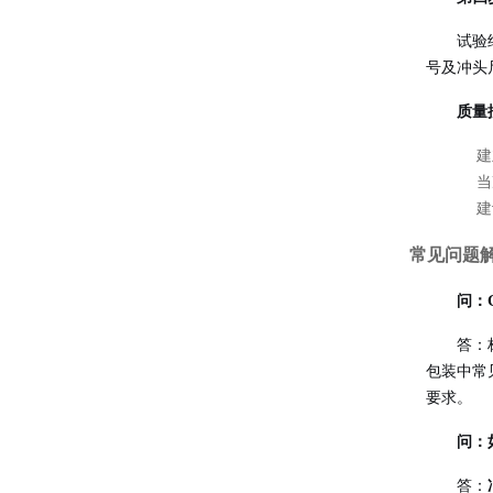
试验
号及冲头
质量
建
当
建
常见问题
问：
答：
包装中常见
要求。
问：
答：