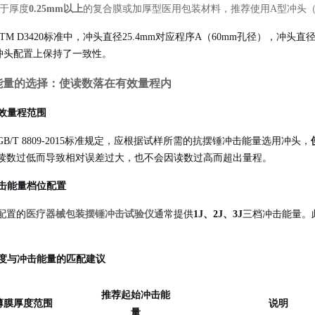
于厚度
0.25mm以上
的复合膜或加厚型医用包装材料，推荐使用A型冲头（2
STM D3420标准中，冲头直径25.4mm对应程序A（60mm孔径），冲头直
0在冲头配置上保持了一致性。
能量的选择：使读数落在有效量程内
有效量程范围
GB/T 8809-2015标准规定，应根据试样所需的抗摆锤冲击能量选用冲头，
读数过低而导致相对误差过大，也不会因读数过高而超出量程。
 冲击能量档位配置
配置的
医疗器械包装摆锤冲击试验仪
通常提供
1J、2J、3J
三档冲击能量
。
 厚度与冲击能量的匹配建议
推荐起始冲击能
薄膜厚度范围
说明
量