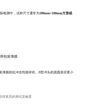
际检测中，试样尺寸通常为
100mm×100mm方形或
用包装薄膜
包装薄膜的抗冲击性能评价
。B型冲头的底圆直径更小
以获得更高的测试灵敏度