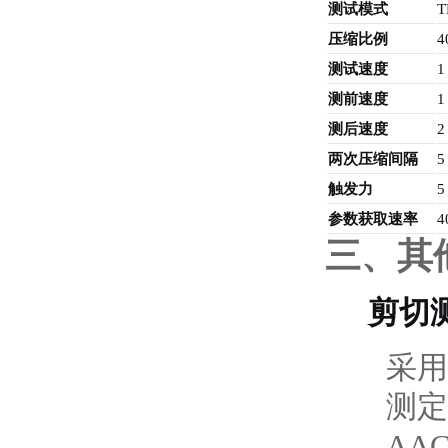
测试模式
压缩比例
测试速度
1
测前速度
1
测后速度
2
两次压缩间隔
5
触发力
5
参数获取速率
4
三、其
剪切
采用
测定
AA