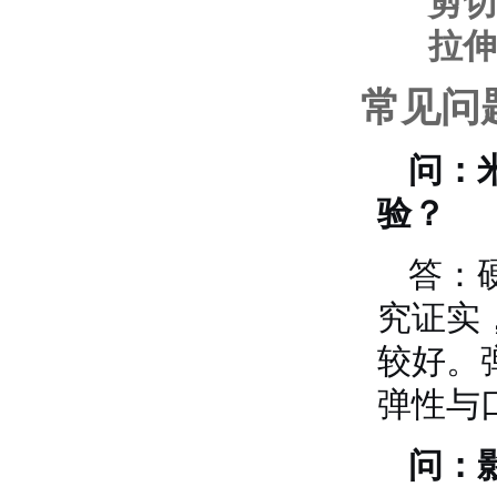
剪切
拉伸
常见问
问：
验？
答：
究证实，
较好
。
弹性与
问：