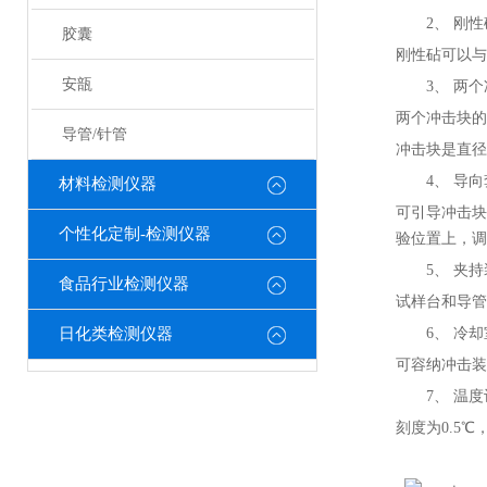
2、
刚性
胶囊
刚性砧可以与
安瓿
3、
两个
两个冲击块的
导管/针管
冲击块是直径
4、
导向
材料检测仪器
可引导冲击块
个性化定制-检测仪器
验位置上，调
5、
夹持
食品行业检测仪器
试样台和导管
日化类检测仪器
6、
冷却
可容纳冲击装
7、
温度
刻度为
0.
5
℃，