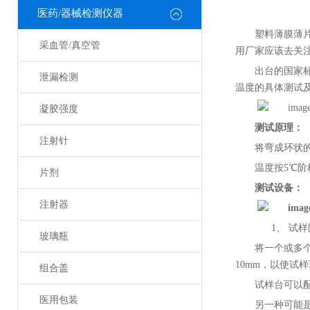
医药/器械检测仪器
如
塑料薄膜薄
采血管/真空管
用厂家应该去关
出台的国家
泄漏检测
温度的具体测试
凝胶强度
测试原理：
注射针
将弯成环状
温度按
5℃
片剂
测试设备：
注射器
1、
试样
玻璃瓶
将一个或多
1
0
mm，以使试样
组合盖
试样台可以
医用包装
另一种可能