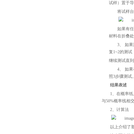
试样）置于导
将试样台
如果有任
材料在折叠处
3、
如果
复1~
2
的测试
继续测试直到
4、
如果
照3步骤测试
结果表述
1、在概率
与5
0
%概率线相
2、计算法
以上介绍了