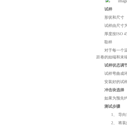
试样
形状和尺寸
试样由尺寸
厚度按
I
SO 4
取样
对于每一个
距卷的始端和末端
试样状态调
试样弯曲成
安装好的试
冲击块选择
如果为预先
测试步骤
1、
导向
2、
将装