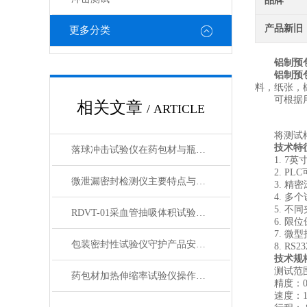
品牌
产品新旧
更多分类
铝制预
铝制预
料，纸张，
可根据用户
相关文章
/ ARTICLE
将测试样品
技术特
落球冲击试验仪在药包材与瓶盖密封性检测中的应用
1. 7英
2. PL
微泄漏密封检测仪主要特点与技术优势
3. 精密
4. 多个
5. 不同
RDVT-01采血管抽吸体积试验仪测试原理分析
6. 限位
7. 微型打
包装密封性试验仪守护产品安全的第一道防线
8. RS2
技术规
测试范围：0
药包材加热伸缩率试验仪操作指南
精度：0.5%
速度：1-1