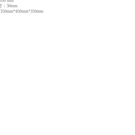
0 mm
30mm
mm*450mm*350mm