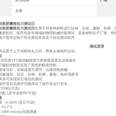
其他品牌
产地
全新
包装胶囊推拉力测试仪
包装胶囊推拉力测试仪
应用于对各种材料进行拉伸，压缩，撕裂，剥离，
橡胶纺织，医药包装等领域的物理机械性能测试，是各材料生产厂家，研
需求定制个性化测试夹具及个性化测试程序。
测试原理
置于上下动静夹头之间，两夹头做相对运动。
征
寸高亮度TFT液晶触摸屏方便参数设置及试验操作
C可编程控制器实现了系统的精准控制
滚珠丝杠，试验速度可调节，位移控制准确
试验项目，抗拉，拉伸，剥离，撕裂，热封强度等
夹具可实现其它项目的测试
保护及自动保护功能保证了操作及运行安全。
印机(可选)
32接口及专业软件(可选)
格
-500N (其它可选)
 F.S.
000 mm/min无级调速