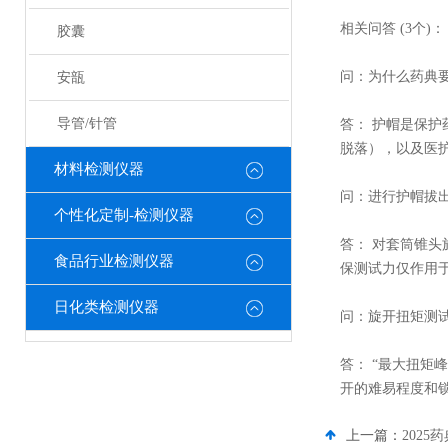
相关问答 (3个)：
胶囊
问：为什么药典
安瓿
导管/针管
答： 护帽是保
脱落），以及医
材料检测仪器
问：进行护帽拔
个性化定制-检测仪器
答： 对套筒锥
食品行业检测仪器
保测试力仅作用
日化类检测仪器
问：旋开扭矩测试
答： “最大扭
开的难易程度和
上一篇：
202