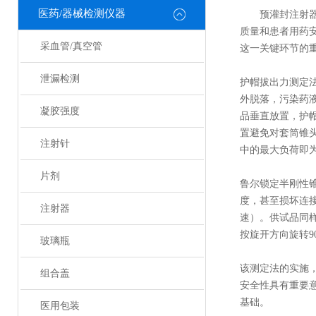
医药/器械检测仪器
预灌封注射
质量和患者用药安
采血管/真空管
这一关键环节的
泄漏检测
护帽拔出力测定
外脱落，污染药
凝胶强度
品垂直放置，护
置避免对套筒锥头
注射针
中的最大负荷即
片剂
鲁尔锁定半刚性
度，甚至损坏连接
注射器
速）。供试品同
按旋开方向旋转
玻璃瓶
该测定法的实施
组合盖
安全性具有重要
基础。
医用包装