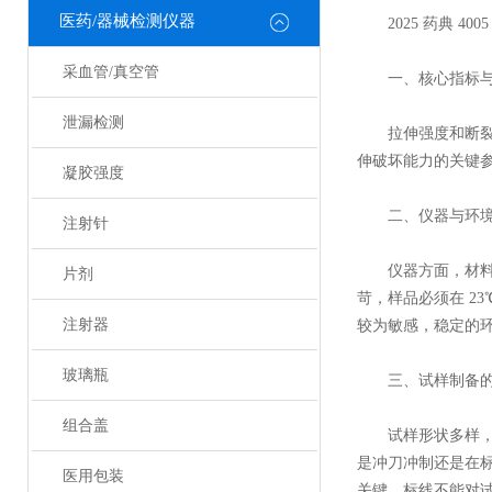
医药/器械检测仪器
2025 药典 4
采血管/真空管
一、核心指标与
泄漏检测
拉伸强度和断裂伸
伸破坏能力的关键
凝胶强度
二、仪器与环境
注射针
仪器方面，材料试
片剂
苛，样品必须在 2
注射器
较为敏感，稳定的
玻璃瓶
三、试样制备的
组合盖
试样形状多样，包
是冲刀冲制还是在
医用包装
关键，标线不能对