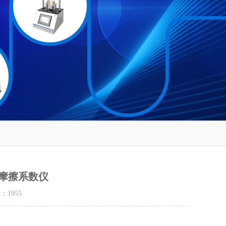
摩擦系数仪
量：
1955