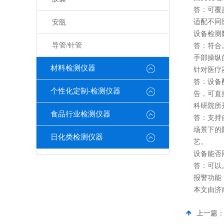
答：可覆
适配不同
安瓿
设备检测
导管/针管
答：符合。
手部操纵
材料检测仪器
针对医疗
答：设备
个性化定制-检测仪器
告，可直
科研院所
食品行业检测仪器
答：支持自
场景下的
日化类检测仪器
艺。
设备能否
答：可以
报警功能
本文由济
上一篇