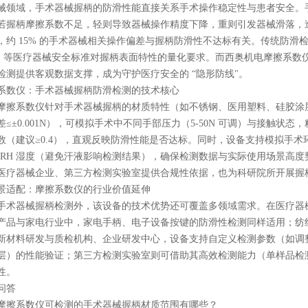
械领域，手术器械握柄的防滑性能直接关系手术操作稳定性与患者安全。
若握柄摩擦系数不足，轻则导致器械操作精度下降，重则引发器械滑落，
，约 15% 的手术器械相关操作偏差与握柄防滑性不达标有关。传统防
706.1 等医疗器械安全标准对握柄表面特性的量化要求。而西奥机电摩擦
检测提供客观数据支撑，成为守护医疗安全的 “隐形防线"。
系数仪：手术器械握柄防滑检测的技术核心
摩擦系数仪针对手术器械握柄的材质特性（如不锈钢、医用塑料、硅胶涂
≤±0.001N），可模拟手术中不同手部压力（5-50N 可调）与接触状
数（建议≥0.4），直观反映防滑性能是否达标。同时，设备支持模拟手术环境
60% RH 湿度（避免汗液影响检测结果），确保检测数据与实际使用场景
医疗器械企业、第三方检测实验室提供合规性依据，也为科研院所开展握
景适配：摩擦系数仪的行业价值延伸
手术器械握柄检测外，该设备的技术优势还可覆盖多领域需求。在医疗器
产品与家电行业中，家电手柄、电子设备按键的防滑性检测同样适用；纺
新材料研发与质检机构、企业研发中心，设备支持自定义检测参数（如调
层）的性能验证；第三方检测实验室则可借助其高效检测能力（单样品检测
性。
问答
摩擦系数仪可检测的手术器械握柄材质范围有哪些？