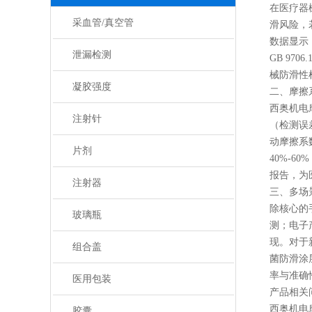
在医疗器
采血管/真空管
滑风险，
数据显示
泄漏检测
GB 9
械防滑性
凝胶强度
二、摩擦
西奥机电
注射针
（检测误差
动摩擦系
片剂
40%-
报告，为
注射器
三、多场
除核心的
玻璃瓶
测；电子
现。对于
组合盖
菌防滑涂
率与准确
医用包装
产品相关
西奥机电
胶囊