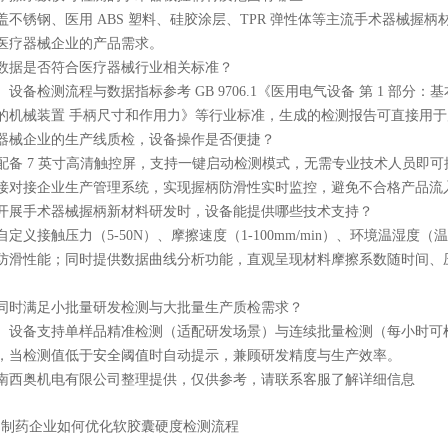
盖不锈钢、医用 ABS 塑料、硅胶涂层、TPR 弹性体等主流手术器械
医疗器械企业的产品需求。
数据是否符合医疗器械行业相关标准？
设备检测流程与数据指标参考 GB 9706.1《医用电气设备 第 1 部分：
的机械装置 手柄尺寸和作用力》等行业标准，生成的检测报告可直接用
器械企业的生产线质检，设备操作是否便捷？
配备 7 英寸高清触控屏，支持一键启动检测模式，无需专业技术人员即可操作；
接对接企业生产管理系统，实现握柄防滑性实时监控，避免不合格产品流
开展手术器械握柄新材料研发时，设备能提供哪些技术支持？
定义接触压力（5-50N）、摩擦速度（1-100mm/min）、环境温湿度（温度
防滑性能；同时提供数据曲线分析功能，直观呈现材料摩擦系数随时间、
同时满足小批量研发检测与大批量生产质检需求？
。设备支持单样品精准检测（适配研发场景）与连续批量检测（每小时可检测 
，当检测值低于安全阈值时自动提示，兼顾研发精度与生产效率。
南西奥机电有限公司整理提供，仅供参考，请联系客服了解详细信息
：
制药企业如何优化软胶囊硬度检测流程