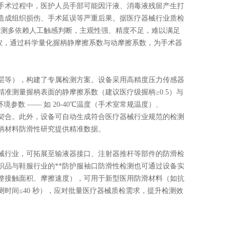
手术过程中，医护人员手部可能因汗液、消毒液残留产生打
造成组织损伤、手术延误等严重后果。据医疗器械行业质检
滑检测多依赖人工触感判断，主观性强、精度不足，难以满足
系数仪，通过科学量化握柄静摩擦系数与动摩擦系数，为手术器
层等），构建了专属检测方案。设备采用高精度压力传感器
态，精准测量握柄表面的静摩擦系数（建议医疗级握柄≥0.5）与
参数 —— 如 20-40℃温度（手术室常规温度）、
高度契合。此外，设备可自动生成符合医疗器械行业规范的检测
柄材料防滑性研究提供精准数据。
械行业，可拓展至输液器接口、注射器推杆等部件的防滑检
织品与鞋服行业的**防护服袖口防滑性检测也可通过设备实
整接触面积、摩擦速度），可用于新型医用防滑材料（如抗
时间≤40 秒），应对批量医疗器械质检需求，提升检测效