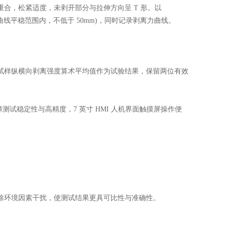
，松紧适度，未剥开部分与拉伸方向呈 T 形。以
在剥离曲线平稳范围内，不低于 50mm)，同时记录剥离力曲线。
样纵横向剥离强度算术平均值作为试验结果，保留两位有效
保障测试稳定性与高精度，7 英寸 HMI 人机界面触摸屏操作便
环境因素干扰，使测试结果更具可比性与准确性。