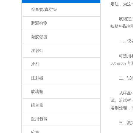
定法，为这
采血管/真空管
该测定法适
泄漏检测
映材料黏合
凝胶强度
一、仪器
注射针
可选用材料
50%±5
片剂
注射器
二、试样
玻璃瓶
从样品中均匀
试。沿试样
组合盖
溶剂处理，
医用包装
三、测定
胶囊