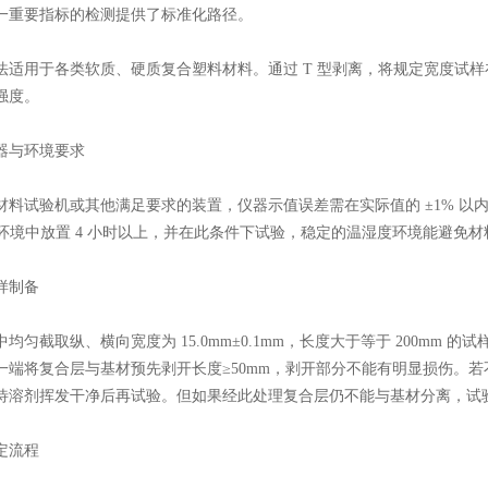
一重要指标的检测提供了标准化路径。
用于各类软质、硬质复合塑料材料。通过 T 型剥离，将规定宽度试样
强度。
与环境要求
试验机或其他满足要求的装置，仪器示值误差需在实际值的 ±1% 以内，
% 的环境中放置 4 小时以上，并在此条件下试验，稳定的温湿度环境能避
制备
截取纵、横向宽度为 15.0mm±0.1mm，长度大于等于 200mm 的试
一端将复合层与基材预先剥开长度≥50mm，剥开部分不能有明显损伤。若不
待溶剂挥发干净后再试验。但如果经此处理复合层仍不能与基材分离，试
流程