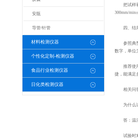
把试样剥开
300mm/
安瓿
导管/针管
四、结果
材料检测仪器
参照典型曲
数字，单位
个性化定制-检测仪器
推荐使用 T
食品行业检测仪器
捷，能满足
日化类检测仪器
相关问
为什么试样
答：温湿度
试验时对