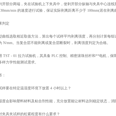
部分两端，夹在试验机上下夹具中，使剥开部分纵轴与夹具中心连线重合
min±30mm/min 的速度进行试验，保证实际剥离距离不少于 100mm(若
判定
线选取相近取值方法，算出每个试样平均剥离强度，再分别计算每组试
为 N/mm。当复合层不能剥离或复合层断裂时，剥离强度判定为合格。
ST - 01 拉力试验机，其具备 PLC 控制、精密滚珠丝杆和**电机，
多样力学性能测试需求。
答：
要在特定温湿度环境下放置 4 小时以上？
会影响塑料材料及粘合剂性能，充分放置能让材料达到稳定状态，消除
夹具夹试样的松紧程度有什么要求？