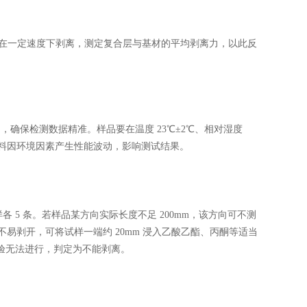
在一定速度下剥离，测定复合层与基材的平均剥离力，以此反
确保检测数据精准。样品要在温度 23℃±2℃、相对湿度
免材料因环境因素产生性能波动，影响测试结果。
样各 5 条。若样品某方向实际长度不足 200mm，该方向可不测
易剥开，可将试样一端约 20mm 浸入乙酸乙酯、丙酮等适当
验无法进行，判定为不能剥离。