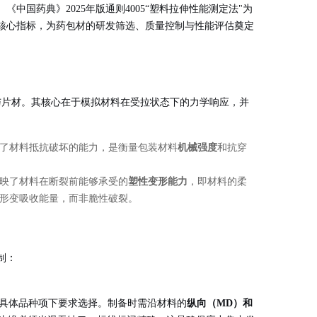
国药典》2025年版通则4005“塑料拉伸性能测定法"为
核心指标，为药包材的研发筛选、质量控制与性能评估奠定
与片材。其核心在于模拟材料在受拉状态下的力学响应，并
了材料抵抗破坏的能力，是衡量包装材料
机械强度
和抗穿
映了材料在断裂前能够承受的
塑性变形能力
，即材料的柔
形变吸收能量，而非脆性破裂。
制：
性或具体品种项下要求选择。制备时需沿材料的
纵向（MD）和