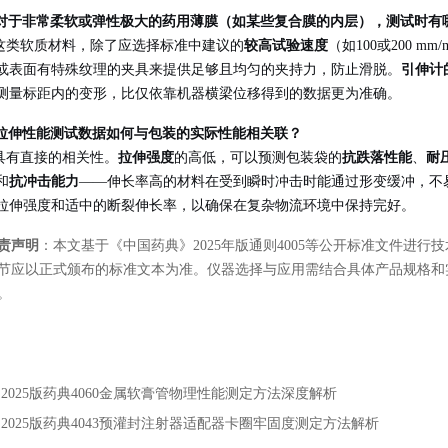
: 对于非常柔软或弹性极大的药用薄膜（如某些复合膜的内层），测试时有
对于这类软质材料，除了应选择标准中建议的
较高试验速度
（如100或200 m
或表面有特殊纹理的夹具来提供足够且均匀的夹持力，防止滑脱。
引伸计
测量标距内的变形，比仅依靠机器横梁位移得到的数据更为准确。
: 拉伸性能测试数据如何与包装的实际性能相关联？
者具有直接的相关性。
拉伸强度
的高低，可以预测包装袋的
抗跌落性能
、
耐
和
抗冲击能力
——伸长率高的材料在受到瞬时冲击时能通过形变缓冲，不
拉伸强度和适中的断裂伸长率，以确保在复杂物流环境中保持完好。
责声明
：本文基于《中国药典》2025年版通则4005等公开标准文件进
节应以正式颁布的标准文本为准。仪器选择与应用需结合具体产品规格和
。
：
2025版药典4060金属软膏管物理性能测定方法深度解析
：
2025版药典4043预灌封注射器适配器卡圈牢固度测定方法解析