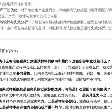
能满足药品保护需求。
产工艺优化
：对于包材生产企业而言，精确的测试数据是指引薄膜配方调
是提升产品一致性与竞争力的核心依据。
装设计与失效分析
：了解包装材料确切的力学性能参数，能为包装结构设
时，当出现包装破损等问题时，对照标准测试数据也是进行
失效分析
、追
 (Q&A)
: 为什么标准要强调分别测试材料的纵向和横向？这在实际中意味着什么？
塑料薄膜在生产过程中会经历纵向拉伸（牵引），导致高分子链在纵向（机
学性能呈现
各向异性
。分别测试可以全面评估材料性能。例如，用于需要
而用于泡罩成型的硬片，则要求纵横向性能均衡，以防成型不均匀。
: 如果试样断裂总是在夹具附近或标线之外，可能是什么原因？如何解决？
这是拉伸测试中常见的无效结果，主要原因及对策包括：
一是夹具压力不当
，
夹具衬垫并调整至适宜夹紧力。
二是试样制备缺陷
，如边缘有毛刺、缺口
三是试样本身存在内部缺陷或严重不均匀
，此时需检查原材料或薄膜生产