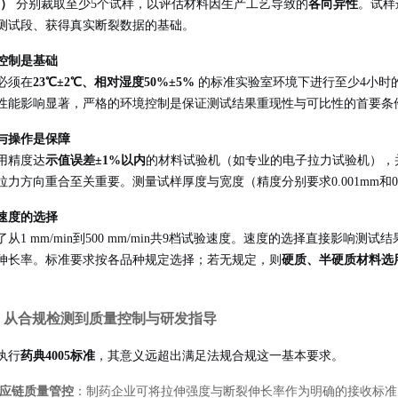
D）
分别裁取至少5个试样，以评估材料因生产工艺导致的
各向异性
。试样
测试段、获得真实断裂数据的基础。
控制是基础
必须在
23℃±2℃、相对湿度50%±5%
的标准实验室环境下进行至少4小时
性能影响显著，严格的环境控制是保证测试结果重现性与可比性的首要条
与操作是保障
用精度达
示值误差±1%以内
的材料试验机（如专业的电子拉力试验机），
拉力方向重合至关重要。测量试样厚度与宽度（精度分别要求0.001mm和0
速度的选择
了从1 mm/min到500 mm/min共9档试验速度。速度的选择直接影
伸长率。标准要求按各品种规定选择；若无规定，则
硬质、半硬质材料选
：从合规检测到质量控制与研发指导
执行
药典4005标准
，其意义远超出满足法规合规这一基本要求。
应链质量管控
：制药企业可将拉伸强度与断裂伸长率作为明确的接收标准