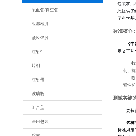
包装在后
采血管/真空管
此提供了
了科学基
泄漏检测
标准核心
凝胶强度
《中国
定义了两
注射针
拉
片剂
刺、抗
断
注射器
韧性和
玻璃瓶
测试实施
组合盖
要获
医用包装
试样
标准规定
胶囊