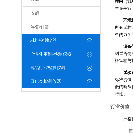
横向（T
生在平行
安瓿
环境
导管/针管
所有试样
料的力学
材料检测仪器
设备
测试需使
个性化定制-检测仪器
样纵轴与
食品行业检测仪器
试验
标准提供
日化类检测仪器
低的断裂
特性。
行业价值
严格
供