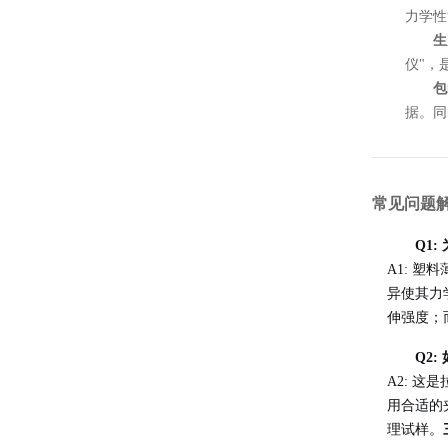
力学性
生
仪"，
包
据。同
常见问题解答
Q1
A1: 
异使其力
伸强度；
Q2
A2: 
用合适的
理试样。