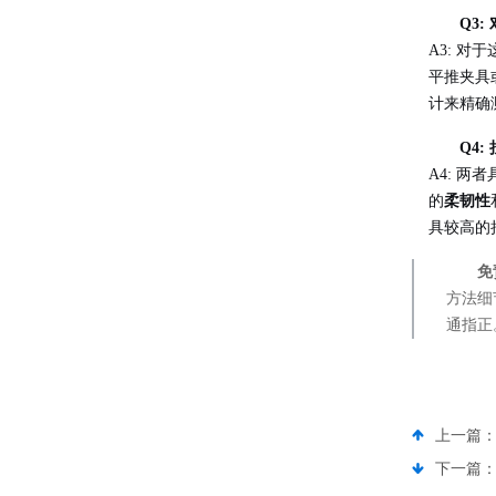
Q3
A3: 
平推夹具
计来精确
Q4
A4: 两
的
柔韧性
具较高的
免
方法细
通指正
上一篇
下一篇