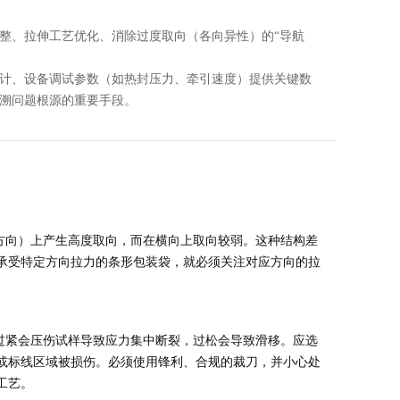
整、拉伸工艺优化、消除过度取向（各向异性）的“导航
计、设备调试参数（如热封压力、牵引速度）提供关键数
溯问题根源的重要手段。
器方向）上产生高度取向，而在横向上取向较弱。这种结构差
承受特定方向拉力的条形包装袋，就必须关注对应方向的拉
过紧会压伤试样导致应力集中断裂，过松会导致滑移。应选
或标线区域被损伤。必须使用锋利、合规的裁刀，并小心处
工艺。